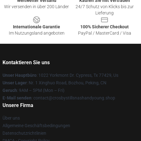
Weltweiter Versand
Kaufen Sie mit Vertrauen
Wir versenden in über 200 Länder
24/7 Schutz von Klicks bis zur
Lieferung
Internationale Garantie
100% Sicherer Checkout
Im Nutzungsland angeboten
PayPal / MasterCard / Visa
Kontaktieren Sie uns
Unser Hauptbüro
: 1022 Yorkmont Dr. Cypress, Tx 77429, Us
Unser Lager
: Nr. 1 Xinghuo Road, Bozhou, Peking, CN
Geruch
: 9AM – 5PM (Mon – Fri)
E-Mail senden
: contact@crosbystillsnashandyoung.shop
Unsere Firma
Über uns
Allgemeine Geschäftsbedingungen
Datenschutzrichtlinien
DMCA - Copyright Policy