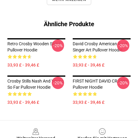
Ähnliche Produkte
Retro Crosby Wooden Ships
David Crosby American Rock
-20%
-20%
Pullover Hoodie
Singer Art Pullover Hoodie
33,93 £ - 39,46 £
33,93 £ - 39,46 £
Crosby Stills Nash And Young
FIRST NIGHT DAVID CROSBY
-20%
-20%
So Far Pullover Hoodie
Pullover Hoodie
33,93 £ - 39,46 £
33,93 £ - 39,46 £
Footer