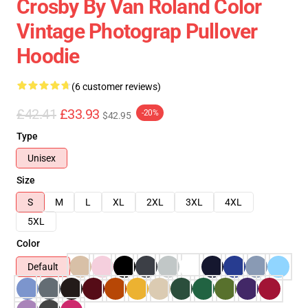
Crosby By Van Roland Color
Vintage Photograp Pullover
Hoodie
(6 customer reviews)
£42.41
£33.93
-20%
$42.95
Type
Unisex
Size
S
M
L
XL
2XL
3XL
4XL
5XL
Color
Default