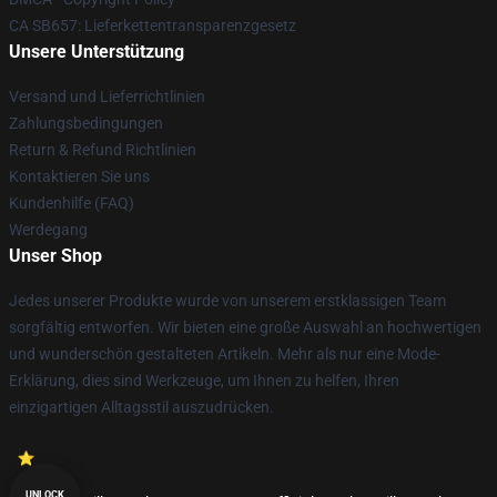
CA SB657: Lieferkettentransparenzgesetz
Unsere Unterstützung
Versand und Lieferrichtlinien
Zahlungsbedingungen
Return & Refund Richtlinien
Kontaktieren Sie uns
Kundenhilfe (FAQ)
Werdegang
Unser Shop
Jedes unserer Produkte wurde von unserem erstklassigen Team
sorgfältig entworfen. Wir bieten eine große Auswahl an hochwertigen
und wunderschön gestalteten Artikeln. Mehr als nur eine Mode-
Erklärung, dies sind Werkzeuge, um Ihnen zu helfen, Ihren
einzigartigen Alltagsstil auszudrücken.
UNLOCK