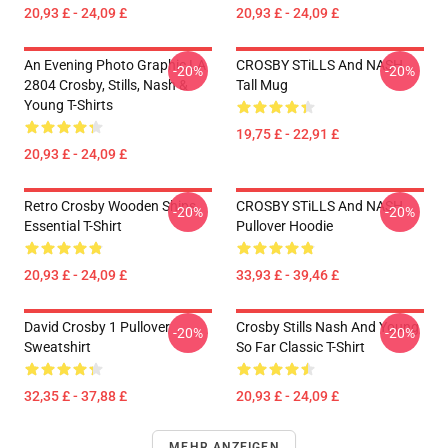
20,93 £ - 24,09 £
20,93 £ - 24,09 £
An Evening Photo Graphic LA
CROSBY STiLLS And NASH
-20%
-20%
2804 Crosby, Stills, Nash &
Tall Mug
Young T-Shirts
19,75 £ - 22,91 £
20,93 £ - 24,09 £
Retro Crosby Wooden Ships
CROSBY STiLLS And NASH
-20%
-20%
Essential T-Shirt
Pullover Hoodie
20,93 £ - 24,09 £
33,93 £ - 39,46 £
David Crosby 1 Pullover
Crosby Stills Nash And Young
-20%
-20%
Sweatshirt
So Far Classic T-Shirt
32,35 £ - 37,88 £
20,93 £ - 24,09 £
MEHR ANZEIGEN