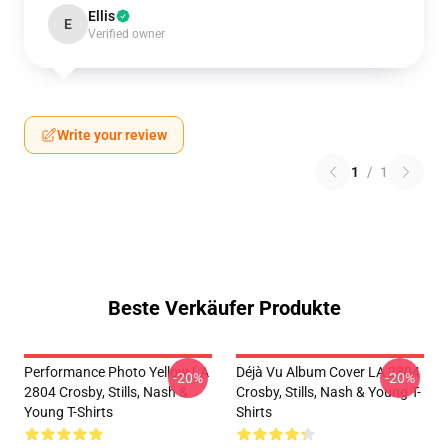
Ellis
E
Verified owner
Write your review
1
/
1
Beste Verkäufer Produkte
Performance Photo Yellow LA
Déjà Vu Album Cover LA 2804
-20%
-20%
2804 Crosby, Stills, Nash &
Crosby, Stills, Nash & Young T-
Young T-Shirts
Shirts