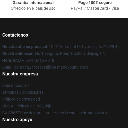
Garantía internacional
Pago 100% seguro
Ofrecido en el país de uso
PayPal / MasterCard / Visa
Contáctenos
Nuestra oficina principal
: 1022 Yorkmont Dr Cypress, Tx 77429, Us
Nuestro almacén
: No 1 Xinghuo Road, Bozhou, Beijing, CN
Hora
: 9AM – 5PM (Mon – Fri)
Email
: contact@crosbystillsnashandyoung.shop
Nuestra empresa
Sobre nosotros
Términos y condiciones
Política de privacidad
DMCA - Política de Copyright
CA SB657: Ley de transparencia en la cadena de suministro
Nuestro apoyo