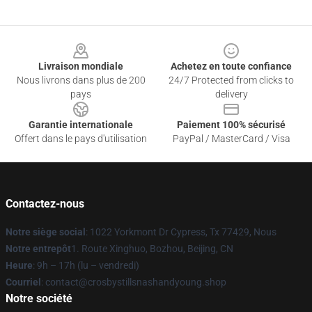
Footer
Livraison mondiale
Achetez en toute confiance
Nous livrons dans plus de 200
24/7 Protected from clicks to
pays
delivery
Garantie internationale
Paiement 100% sécurisé
Offert dans le pays d'utilisation
PayPal / MasterCard / Visa
Contactez-nous
Notre siège social
: 1022 Yorkmont Dr Cypress, Tx 77429, Nous
Notre entrepôt
1. Route Xinghuo, Bozhou, Beijing, CN
Heure
: 9h – 17h (lu – vendredi)
Courriel
: contact@crosbystillsnashandyoung.shop
Notre société