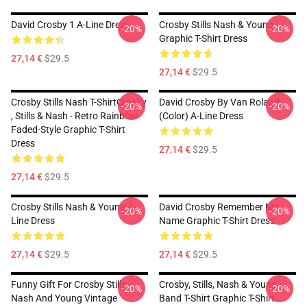
David Crosby 1 A-Line Dress
Crosby Stills Nash & Young
-20%
-20%
Graphic T-Shirt Dress
27,14 €
$29.5
27,14 €
$29.5
Crosby Stills Nash T-ShirtCrosby
David Crosby By Van Roland
-20%
-20%
, Stills & Nash - Retro Rainbow
(Color) A-Line Dress
Faded-Style Graphic T-Shirt
Dress
27,14 €
$29.5
27,14 €
$29.5
Crosby Stills Nash & Young A-
David Crosby Remember My
-20%
-20%
Line Dress
Name Graphic T-Shirt Dress
27,14 €
$29.5
27,14 €
$29.5
Funny Gift For Crosby Stills
Crosby, Stills, Nash & Young -
-20%
-20%
Nash And Young Vintage
Band T-Shirt Graphic T-Shirt