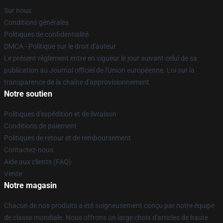
Sur nous
Conditions générales
Politiques de confidentialité
DMCA - Politique sur le droit d'auteur
Le présent règlement entre en vigueur le jour suivant celui de sa
publication au Journal officiel de l'Union européenne. Loi sur la
transparence de la chaîne d'approvisionnement
Notre soutien
Politiques d'expédition et de livraison
Conditions de paiement
Politiques de retour et de remboursement
Contactez-nous
Aide aux clients (FAQ)
Vente
Notre magasin
Chacun de nos produits a été soigneusement conçu par notre équipe
de classe mondiale. Nous offrons un large choix d'articles de haute