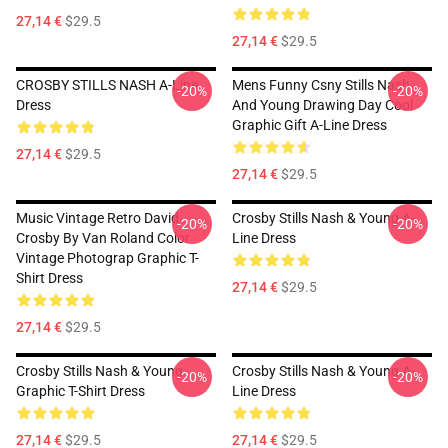
27,14 €
$29.5
27,14 €
$29.5
CROSBY STILLS NASH A-Line
Mens Funny Csny Stills Nash
-20%
-20%
Dress
And Young Drawing Day Cool
Graphic Gift A-Line Dress
27,14 €
$29.5
27,14 €
$29.5
Music Vintage Retro David
Crosby Stills Nash & Young A-
-20%
-20%
Crosby By Van Roland Color
Line Dress
Vintage Photograp Graphic T-
Shirt Dress
27,14 €
$29.5
27,14 €
$29.5
Crosby Stills Nash & Young
Crosby Stills Nash & Young A-
-20%
-20%
Graphic T-Shirt Dress
Line Dress
27,14 €
$29.5
27,14 €
$29.5