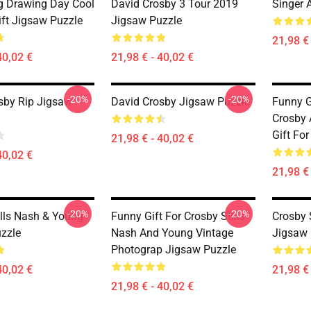
 Drawing Day Cool
David Crosby 3 Tour 2019
Singer 
ift Jigsaw Puzzle
Jigsaw Puzzle
21,98 € 
40,02 €
21,98 € - 40,02 €
-20%
-20%
sby Rip Jigsaw
David Crosby Jigsaw Puzzle
Funny G
Crosby 
Gift Fo
21,98 € - 40,02 €
40,02 €
21,98 € 
-20%
-20%
ills Nash & Young
Funny Gift For Crosby Stills
Crosby 
zzle
Nash And Young Vintage
Jigsaw 
Photograp Jigsaw Puzzle
40,02 €
21,98 € 
21,98 € - 40,02 €