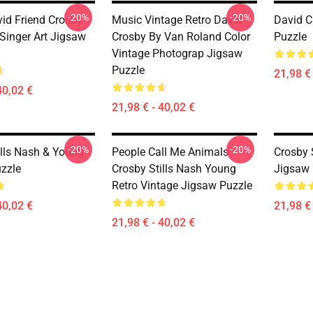
-20%
-20%
id Friend Crosby
Music Vintage Retro David
David C
Singer Art Jigsaw
Crosby By Van Roland Color
Puzzle
Vintage Photograp Jigsaw
Puzzle
21,98 € 
40,02 €
21,98 € - 40,02 €
-20%
-20%
ills Nash & Young
People Call Me Animals
Crosby 
zzle
Crosby Stills Nash Young
Jigsaw 
Retro Vintage Jigsaw Puzzle
40,02 €
21,98 € 
21,98 € - 40,02 €