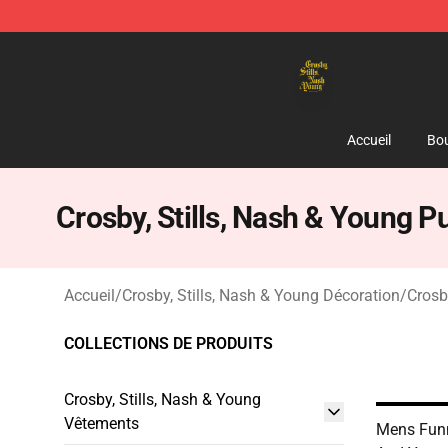
Crosby, Stills, Nash & Young Store - Official Crosby, S
Accueil
Bou
Crosby, Stills, Nash & Young P
Accueil
/
Crosby, Stills, Nash & Young Décoration
/
Crosb
COLLECTIONS DE PRODUITS
Crosby, Stills, Nash & Young
Vêtements
Mens Funn