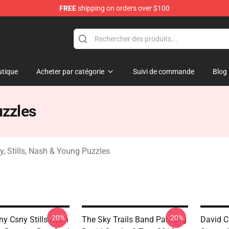
FREE
shipping on orders over $100
tills, Nash & Young Merchandise Shop
tique
Acheter par catégorie
Suivi de commande
Blog
uzzles
y, Stills, Nash & Young Puzzles
-20%
-20%
y Csny Stills Nash
The Sky Trails Band Pantang
David C