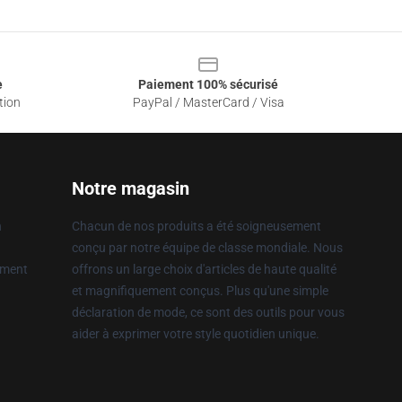
e
Paiement 100% sécurisé
tion
PayPal / MasterCard / Visa
Notre magasin
n
Chacun de nos produits a été soigneusement
conçu par notre équipe de classe mondiale. Nous
ement
offrons un large choix d'articles de haute qualité
et magnifiquement conçus. Plus qu'une simple
déclaration de mode, ce sont des outils pour vous
aider à exprimer votre style quotidien unique.