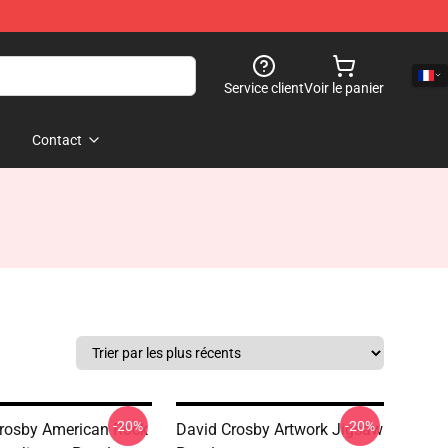
Service client
Voir le panier
Contact
-20%
-20%
rosby American Rock
David Crosby Artwork Jigsaw