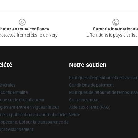
hetez en toute confiance
Garantie international
otected from clicks to delivery
Offert dans le pays d'utilisa
ciété
Notre soutien
Politiques d'expédition et de livraiso
énérales
Conditions de paiement
 confidentialité
Politiques de retour et de rembours
que sur le droit d'auteur
Contactez-nous
glement entre en vigueur le jour
Aide aux clients (FAQ)
 de sa publication au Journal officiel
Vente
uropéenne. Loi sur la transparence de
approvisionnement