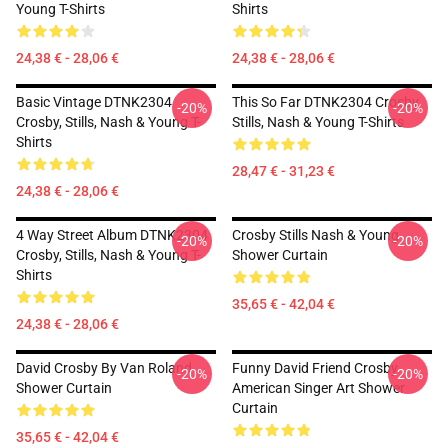
Young T-Shirts
Shirts
24,38 € - 28,06 €
24,38 € - 28,06 €
Basic Vintage DTNK2304
This So Far DTNK2304 Crosby,
-20%
-20%
Crosby, Stills, Nash & Young T-
Stills, Nash & Young T-Shirts
Shirts
28,47 € - 31,23 €
24,38 € - 28,06 €
4 Way Street Album DTNK2304
Crosby Stills Nash & Young
-20%
-20%
Crosby, Stills, Nash & Young T-
Shower Curtain
Shirts
35,65 € - 42,04 €
24,38 € - 28,06 €
David Crosby By Van Roland
Funny David Friend Crosby
-20%
-20%
Shower Curtain
American Singer Art Shower
Curtain
35,65 € - 42,04 €