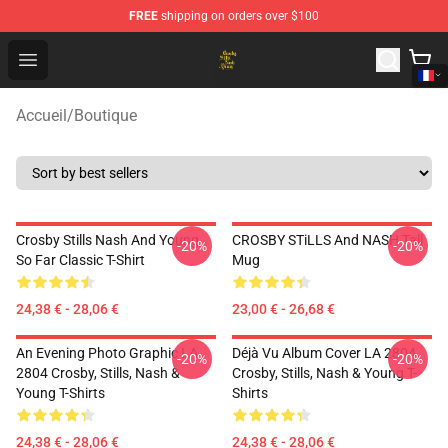
FREE
shipping on orders over $100
Crosby, Stills, Nash & Young Store - Official Crosby, Sti
Open menu
Accueil
/
Boutique
Crosby Stills Nash And Young
CROSBY STiLLS And NASH Tall
-20%
-20%
So Far Classic T-Shirt
Mug
24,38 € - 28,06 €
23,00 € - 26,68 €
An Evening Photo Graphic LA
Déjà Vu Album Cover LA 2804
-20%
-20%
2804 Crosby, Stills, Nash &
Crosby, Stills, Nash & Young T-
Young T-Shirts
Shirts
24,38 € - 28,06 €
24,38 € - 28,06 €