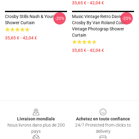
35,65 € - 42,04 €
Crosby Stills Nash & Young
Music Vintage Retro David
-20%
-20%
Shower Curtain
Crosby By Van Roland Color
Vintage Photograp Shower
Curtain
35,65 € - 42,04 €
35,65 € - 42,04 €
Footer
Livraison mondiale
Achetez en toute confiance
Nous livrons dans plus de 200
24/7 Protected from clicks to
pays
delivery