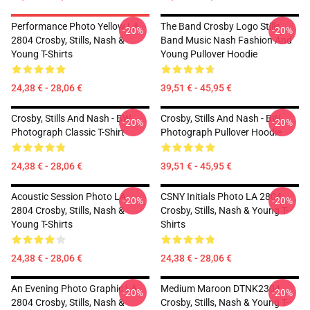
Performance Photo Yellow LA
The Band Crosby Logo Stills
-20%
-20%
2804 Crosby, Stills, Nash &
Band Music Nash Fashion And
Young T-Shirts
Young Pullover Hoodie
24,38 € - 28,06 €
39,51 € - 45,95 €
Crosby, Stills And Nash - BW
Crosby, Stills And Nash - BW
-20%
-20%
Photograph Classic T-Shirt
Photograph Pullover Hoodie
24,38 € - 28,06 €
39,51 € - 45,95 €
Acoustic Session Photo LA
CSNY Initials Photo LA 2804
-20%
-20%
2804 Crosby, Stills, Nash &
Crosby, Stills, Nash & Young T-
Young T-Shirts
Shirts
24,38 € - 28,06 €
24,38 € - 28,06 €
An Evening Photo Graphic LA
Medium Maroon DTNK2304
-20%
-20%
2804 Crosby, Stills, Nash &
Crosby, Stills, Nash & Young T-