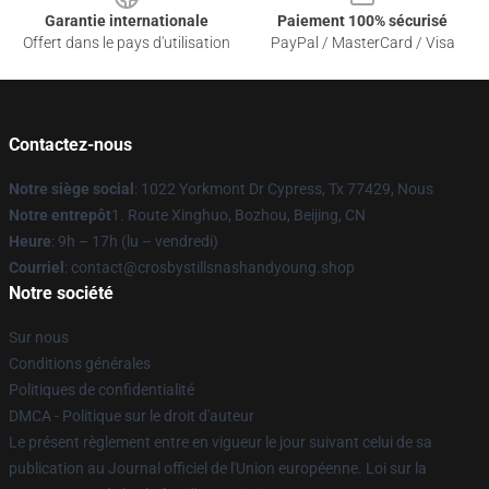
Garantie internationale
Paiement 100% sécurisé
Offert dans le pays d'utilisation
PayPal / MasterCard / Visa
Contactez-nous
Notre siège social
: 1022 Yorkmont Dr Cypress, Tx 77429, Nous
Notre entrepôt
1. Route Xinghuo, Bozhou, Beijing, CN
Heure
: 9h – 17h (lu – vendredi)
Courriel
: contact@crosbystillsnashandyoung.shop
Notre société
Sur nous
Conditions générales
Politiques de confidentialité
DMCA - Politique sur le droit d'auteur
Le présent règlement entre en vigueur le jour suivant celui de sa
publication au Journal officiel de l'Union européenne. Loi sur la