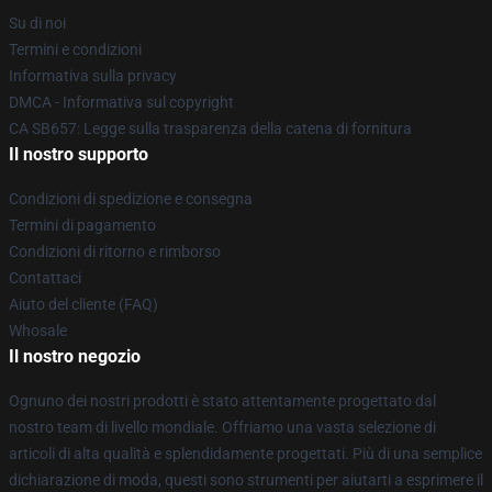
Su di noi
Termini e condizioni
Informativa sulla privacy
DMCA - Informativa sul copyright
CA SB657: Legge sulla trasparenza della catena di fornitura
Il nostro supporto
Condizioni di spedizione e consegna
Termini di pagamento
Condizioni di ritorno e rimborso
Contattaci
Aiuto del cliente (FAQ)
Whosale
Il nostro negozio
Ognuno dei nostri prodotti è stato attentamente progettato dal
nostro team di livello mondiale. Offriamo una vasta selezione di
articoli di alta qualità e splendidamente progettati. Più di una semplice
dichiarazione di moda, questi sono strumenti per aiutarti a esprimere il