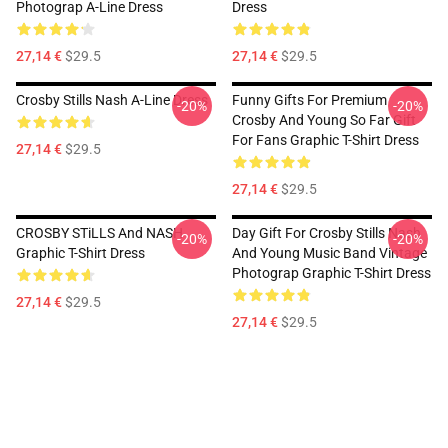
Photograp A-Line Dress
Dress
27,14 €
$29.5
27,14 €
$29.5
Crosby Stills Nash A-Line Dress
Funny Gifts For Premium
-20%
-20%
Crosby And Young So Far Gift
For Fans Graphic T-Shirt Dress
27,14 €
$29.5
27,14 €
$29.5
CROSBY STiLLS And NASH
Day Gift For Crosby Stills Nash
-20%
-20%
Graphic T-Shirt Dress
And Young Music Band Vintage
Photograp Graphic T-Shirt Dress
27,14 €
$29.5
27,14 €
$29.5