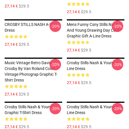
27,14 €
$29.5
27,14 €
$29.5
CROSBY STILLS NASH A-Line
Mens Funny Csny Stills Nash
-20%
-20%
Dress
And Young Drawing Day Cool
Graphic Gift A-Line Dress
27,14 €
$29.5
27,14 €
$29.5
Music Vintage Retro David
Crosby Stills Nash & Young A-
-20%
-20%
Crosby By Van Roland Color
Line Dress
Vintage Photograp Graphic T-
Shirt Dress
27,14 €
$29.5
27,14 €
$29.5
Crosby Stills Nash & Young
Crosby Stills Nash & Young A-
-20%
-20%
Graphic T-Shirt Dress
Line Dress
27,14 €
$29.5
27,14 €
$29.5