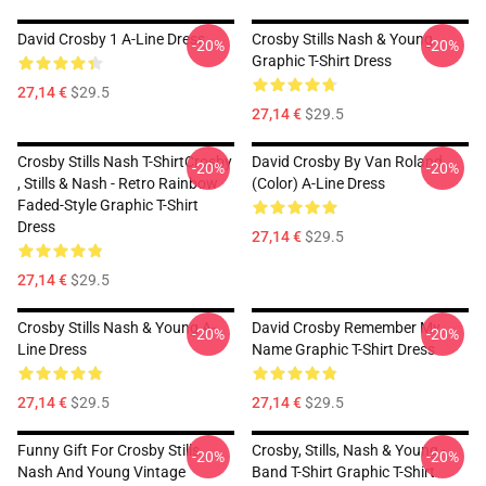
David Crosby 1 A-Line Dress
Crosby Stills Nash & Young
-20%
-20%
Graphic T-Shirt Dress
27,14 €
$29.5
27,14 €
$29.5
Crosby Stills Nash T-ShirtCrosby
David Crosby By Van Roland
-20%
-20%
, Stills & Nash - Retro Rainbow
(Color) A-Line Dress
Faded-Style Graphic T-Shirt
Dress
27,14 €
$29.5
27,14 €
$29.5
Crosby Stills Nash & Young A-
David Crosby Remember My
-20%
-20%
Line Dress
Name Graphic T-Shirt Dress
27,14 €
$29.5
27,14 €
$29.5
Funny Gift For Crosby Stills
Crosby, Stills, Nash & Young -
-20%
-20%
Nash And Young Vintage
Band T-Shirt Graphic T-Shirt