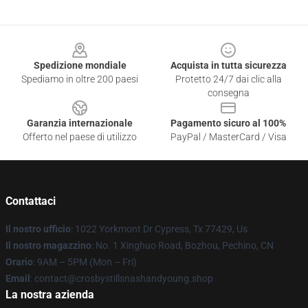
Footer
Spedizione mondiale
Acquista in tutta sicurezza
Spediamo in oltre 200 paesi
Protetto 24/7 dai clic alla
consegna
Garanzia internazionale
Pagamento sicuro al 100%
Offerto nel paese di utilizzo
PayPal / MasterCard / Visa
Contattaci
Il nostro ufficio
: 1022 Yorkmont Dr Cypress, Tx 77429, Us
Il nostro magazzino
: No. 1 Xinghuo Road, Bozhou, Pechino, CN
Orario
: 9AM – 5PM (Mon – Fri)
Email
: contact@crosbystillsnashandyoung.shop
La nostra azienda