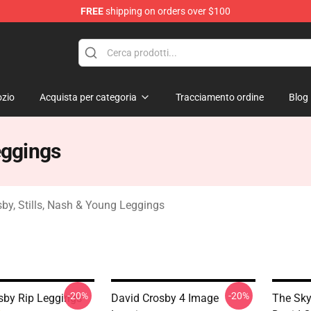
FREE
shipping on orders over $100
tills, Nash & Young Merchandise Shop
zio
Acquista per categoria
Tracciamento ordine
Blog
eggings
by, Stills, Nash & Young Leggings
-20%
-20%
sby Rip Leggings
David Crosby 4 Image
The Sky