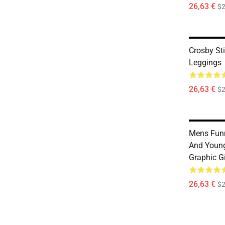
26,63 €
$2
Crosby St
Leggings
26,63 €
$2
Mens Funn
And Young
Graphic G
26,63 €
$2