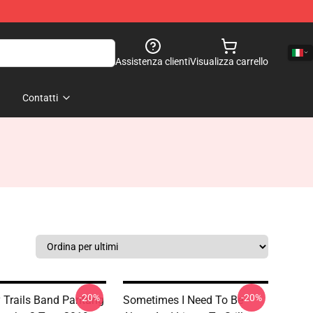
Assistenza clienti
Visualizza carrello
Contatti
-20%
-20%
 Trails Band Pantang
Sometimes I Need To Be