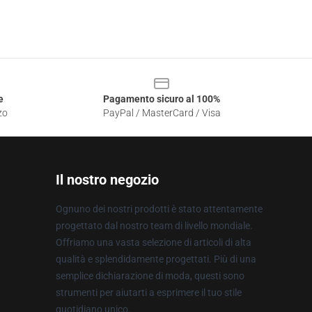
e
Pagamento sicuro al 100%
zo
PayPal / MasterCard / Visa
Il nostro negozio
Ognuno dei nostri prodotti è stato attentamente
progettato dal nostro team di livello mondiale.
Offriamo una vasta selezione di articoli di alta
qualità e splendidamente progettati. Più di una
semplice dichiarazione di moda, questi sono
strumenti per aiutarti a esprimere il tuo stile
quotidiano unico.