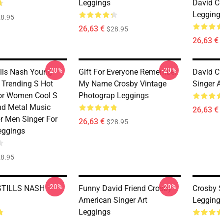
Leggings
David C
Leggin
8.95
26,63 €
$28.95
26,63 €
-20%
-20%
ills Nash Young
Gift For Everyone Remember
David C
 Trending S Hot
My Name Crosby Vintage
Singer 
or Women Cool S
Photograp Leggings
d Metal Music
26,63 €
r Men Singer For
26,63 €
$28.95
ggings
8.95
-20%
-20%
STILLS NASH
Funny David Friend Crosby
Crosby 
American Singer Art
Leggin
Leggings