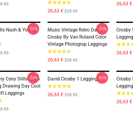
26,63 €
8.95
26,63 €
$28.95
-20%
-20%
ills Nash & Young
Music Vintage Retro David
Crosby 
Crosby By Van Roland Color
Leggin
Vintage Photograp Leggings
26,63 €
8.95
26,63 €
$28.95
-20%
-20%
y Csny Stills Nash
David Crosby 1 Leggings
Crosby 
 Drawing Day Cool
Leggin
ift Leggings
26,63 €
$28.95
26,63 €
8.95