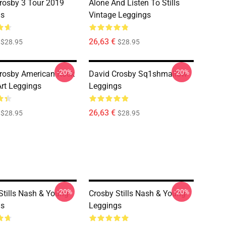
rosby 3 Tour 2019
Alone And Listen To Stills
gs
Vintage Leggings
26,63 €
$28.95
$28.95
-20%
-20%
rosby American Rock
David Crosby Sq1shmall0w
Art Leggings
Leggings
26,63 €
$28.95
$28.95
-20%
-20%
Stills Nash & Young
Crosby Stills Nash & Young
gs
Leggings