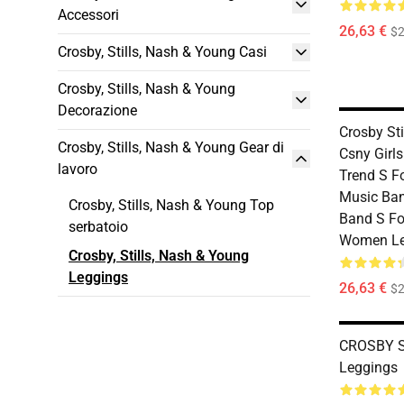
Accessori
26,63 €
$2
Crosby, Stills, Nash & Young Casi
Crosby, Stills, Nash & Young
Decorazione
Crosby St
Crosby, Stills, Nash & Young Gear di
Csny Girls
lavoro
Trend S F
Music Ban
Crosby, Stills, Nash & Young Top
Band S Fo
serbatoio
Women Le
Crosby, Stills, Nash & Young
Leggings
26,63 €
$2
CROSBY 
Leggings