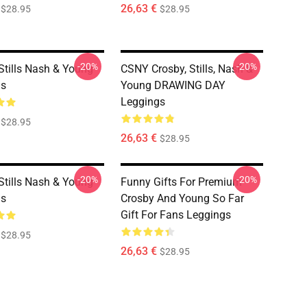
26,63 €
$28.95
$28.95
-20%
-20%
Stills Nash & Young
CSNY Crosby, Stills, Nash &
gs
Young DRAWING DAY
Leggings
$28.95
26,63 €
$28.95
-20%
-20%
Stills Nash & Young
Funny Gifts For Premium
gs
Crosby And Young So Far
Gift For Fans Leggings
$28.95
26,63 €
$28.95