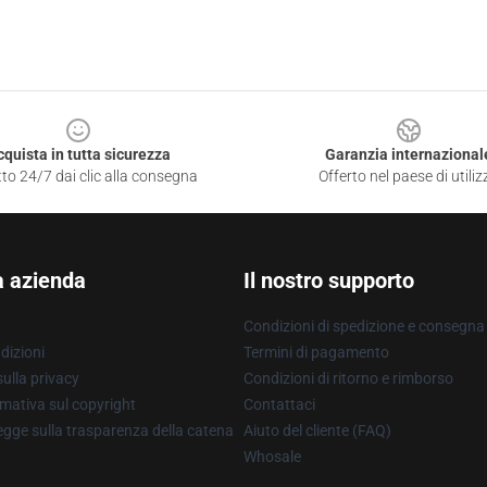
cquista in tutta sicurezza
Garanzia internazional
to 24/7 dai clic alla consegna
Offerto nel paese di utiliz
a azienda
Il nostro supporto
Condizioni di spedizione e consegna
dizioni
Termini di pagamento
ulla privacy
Condizioni di ritorno e rimborso
mativa sul copyright
Contattaci
gge sulla trasparenza della catena
Aiuto del cliente (FAQ)
Whosale