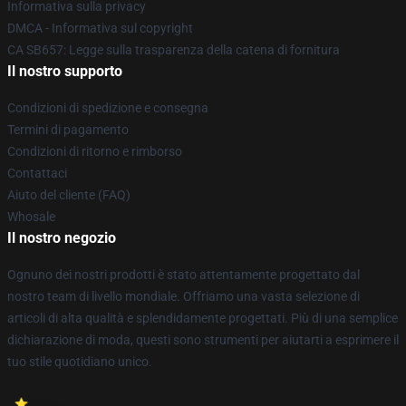
Informativa sulla privacy
DMCA - Informativa sul copyright
CA SB657: Legge sulla trasparenza della catena di fornitura
Il nostro supporto
Condizioni di spedizione e consegna
Termini di pagamento
Condizioni di ritorno e rimborso
Contattaci
Aiuto del cliente (FAQ)
Whosale
Il nostro negozio
Ognuno dei nostri prodotti è stato attentamente progettato dal
nostro team di livello mondiale. Offriamo una vasta selezione di
articoli di alta qualità e splendidamente progettati. Più di una semplice
dichiarazione di moda, questi sono strumenti per aiutarti a esprimere il
tuo stile quotidiano unico.