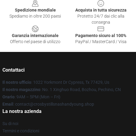
Spedizione mondiale
Acquista in tutta sicurezza
Spediamo in oltre 200 paesi
Protetto 24/7 dai clic alla
consegna
Garanzia internazionale
Pagamento sicuro al 100%
Offerto nel paese di utilizzo
PayPal / MasterCard / Visa
Contattaci
Il nostro ufficio
: 1022 Yorkmont Dr Cypress, Tx 77429, Us
Il nostro magazzino
: No. 1 Xinghuo Road, Bozhou, Pechino, CN
Orario
: 9AM – 5PM (Mon – Fri)
Email
: contact@crosbystillsnashandyoung.shop
La nostra azienda
Su di noi
Termini e condizioni