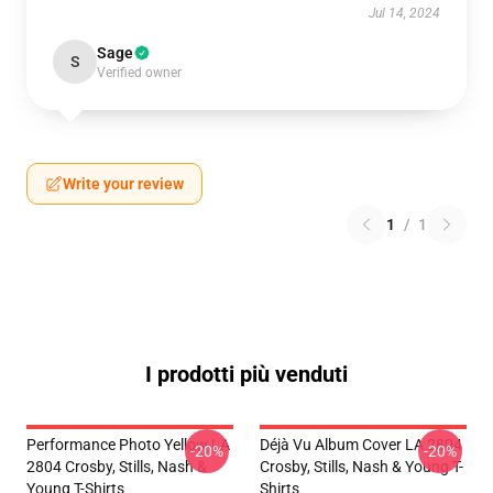
Jul 14, 2024
Sage
S
Verified owner
Write your review
1
/
1
I prodotti più venduti
Performance Photo Yellow LA
Déjà Vu Album Cover LA 2804
-20%
-20%
2804 Crosby, Stills, Nash &
Crosby, Stills, Nash & Young T-
Young T-Shirts
Shirts