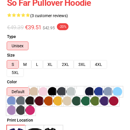
So Far Pullover Hoodie
(3 customer reviews)
€49.39
€39.51
-20%
$42.95
Type
Unisex
Size
S
M
L
XL
2XL
3XL
4XL
5XL
Color
Default
Print Location