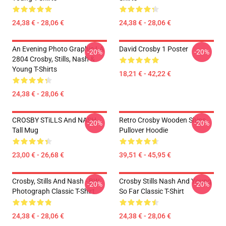
24,38 € - 28,06 €
24,38 € - 28,06 €
An Evening Photo Graphic LA
David Crosby 1 Poster
-20%
-20%
2804 Crosby, Stills, Nash &
Young T-Shirts
18,21 € - 42,22 €
24,38 € - 28,06 €
CROSBY STiLLS And NASH
Retro Crosby Wooden Ships
-20%
-20%
Tall Mug
Pullover Hoodie
23,00 € - 26,68 €
39,51 € - 45,95 €
Crosby, Stills And Nash - BW
Crosby Stills Nash And Young
-20%
-20%
Photograph Classic T-Shirt
So Far Classic T-Shirt
24,38 € - 28,06 €
24,38 € - 28,06 €