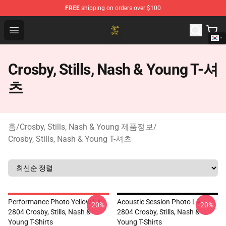
FREE
shipping on orders over $100
Crosby, Stills, Nash & Young Store - Official Crosby, Sti
Open menu
Crosby, Stills, Nash & Young T-셔
츠
홈
/
Crosby, Stills, Nash & Young 제품정보
/
Crosby, Stills, Nash & Young T-셔츠
Performance Photo Yellow LA
Acoustic Session Photo LA
-20%
-20%
2804 Crosby, Stills, Nash &
2804 Crosby, Stills, Nash &
Young T-Shirts
Young T-Shirts