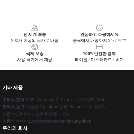
Footer
전 세계 배송
안심하고 쇼핑하세요
200개 이상의 국가로 배송
클릭에서 배송까지 24/7 보호
국제 보증
100% 안전한 결제
사용 국가에서 제공
페이팔 / 마스터카드 / 비자
기타 제품
우리의 본사
: 1022 Yorkmont Dr Cypress, Tx 77429, 미국
우리의 창고
: 아니오 1 Xinghuo 도로, Bozhou, 베이징, CN
시간 :
: 오전 9시 ~ 오후 5시 (월 ~ 금)
이름 *
: 연락처@crosbystillsnashandyoung.shop
우리의 회사