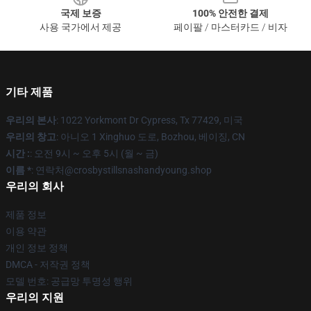
국제 보증
100% 안전한 결제
사용 국가에서 제공
페이팔 / 마스터카드 / 비자
기타 제품
우리의 본사
: 1022 Yorkmont Dr Cypress, Tx 77429, 미국
우리의 창고
: 아니오 1 Xinghuo 도로, Bozhou, 베이징, CN
시간 :
: 오전 9시 ~ 오후 5시 (월 ~ 금)
이름 *
: 연락처@crosbystillsnashandyoung.shop
우리의 회사
제품 정보
이용 약관
개인 정보 정책
DMCA - 저작권 정책
모델 번호: 공급망 투명성 행위
우리의 지원