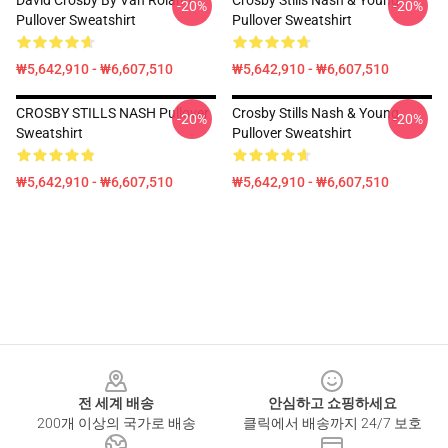
David Crosby By Van Roland
Crosby Stills Nash & Young
-20%
-20%
Pullover Sweatshirt
Pullover Sweatshirt
₩5,642,910 - ₩6,607,510
₩5,642,910 - ₩6,607,510
CROSBY STILLS NASH Pullover
Crosby Stills Nash & Young
-20%
-20%
Sweatshirt
Pullover Sweatshirt
₩5,642,910 - ₩6,607,510
₩5,642,910 - ₩6,607,510
Footer
전 세계 배송
안심하고 쇼핑하세요
200개 이상의 국가로 배송
클릭에서 배송까지 24/7 보호