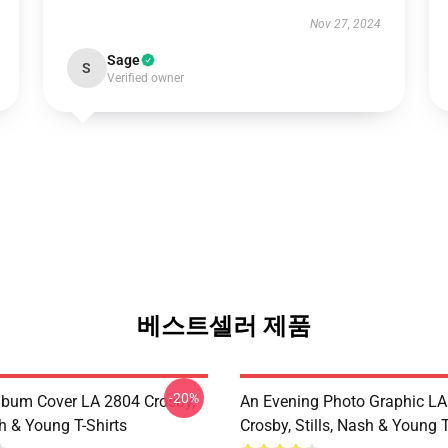
Nov 27, 2024
Sage
S
Verified owner
베스트셀러 제품
-20%
lbum Cover LA 2804 Crosby,
An Evening Photo Graphic L
sh & Young T-Shirts
Crosby, Stills, Nash & Young T