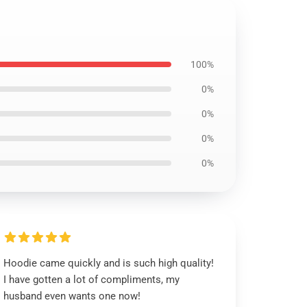
100%
0%
0%
0%
0%
Hoodie came quickly and is such high quality!
I have gotten a lot of compliments, my
husband even wants one now!