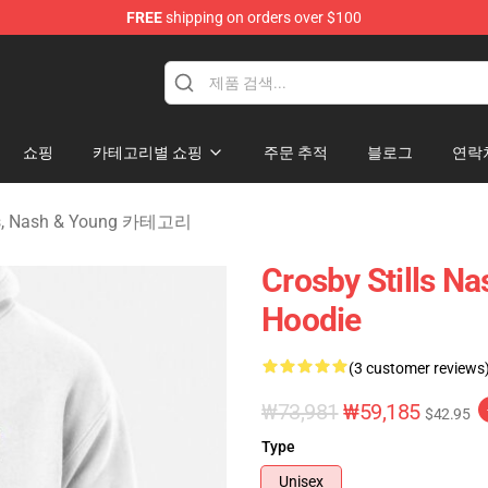
FREE
shipping on orders over $100
tills, Nash & Young Merchandise Shop
쇼핑
카테고리별 쇼핑
주문 추적
블로그
연락
lls, Nash & Young 카테고리
Crosby Stills N
Hoodie
(3 customer reviews
₩73,981
₩59,185
$42.95
Type
Unisex