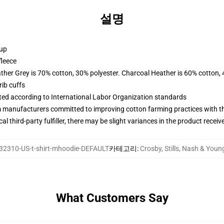
설명
 up
fleece
ather Grey is 70% cotton, 30% polyester. Charcoal Heather is 60% cotton,
ib cuffs
uated according to International Labor Organization standards
m manufacturers committed to improving cotton farming practices with the
al third-party fulfiller, there may be slight variances in the product receiv
32310-US-t-shirt-mhoodie-DEFAULT
카테고리
:
Crosby, Stills, Nash & Y
What Customers Say