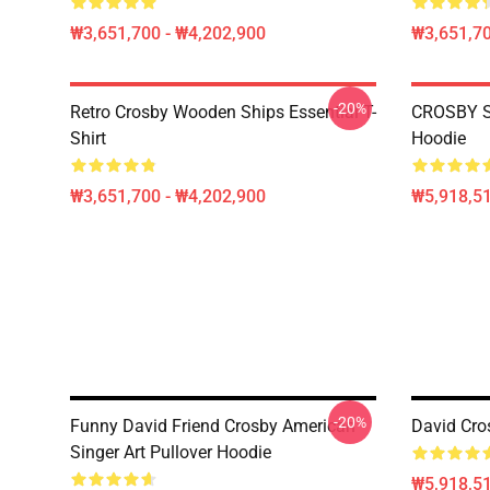
₩3,651,700 - ₩4,202,900
₩3,651,70
-20%
Retro Crosby Wooden Ships Essential T-
CROSBY S
Shirt
Hoodie
₩3,651,700 - ₩4,202,900
₩5,918,51
-20%
Funny David Friend Crosby American
David Cro
Singer Art Pullover Hoodie
₩5,918,51