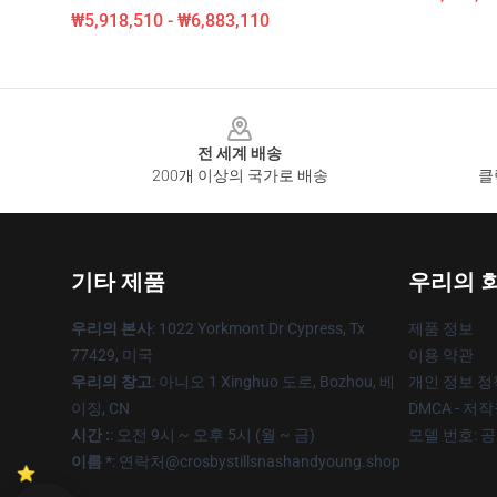
₩5,918,510 - ₩6,883,110
Footer
전 세계 배송
200개 이상의 국가로 배송
클
기타 제품
우리의 
우리의 본사
: 1022 Yorkmont Dr Cypress, Tx
제품 정보
77429, 미국
이용 약관
우리의 창고
: 아니오 1 Xinghuo 도로, Bozhou, 베
개인 정보 정
이징, CN
DMCA - 저
시간 :
: 오전 9시 ~ 오후 5시 (월 ~ 금)
모델 번호: 
이름 *
: 연락처@crosbystillsnashandyoung.shop