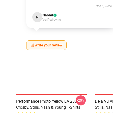
Dec 6, 2024
Naomi
N
Verified owner
Write your review
-20%
Performance Photo Yellow LA 2804
Déjà Vu A
Crosby, Stills, Nash & Young T-Shirts
Stills, Na