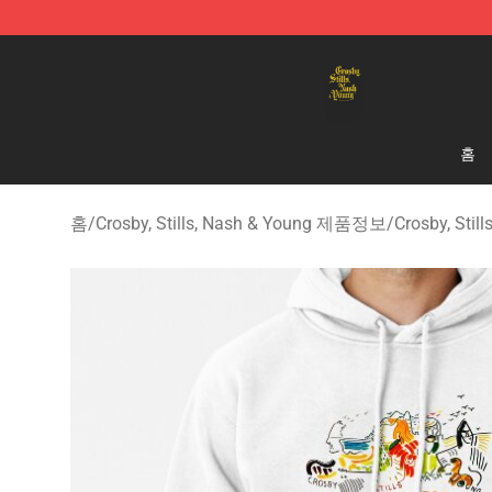
Crosby, Stills, Nash & Young Store - Official Crosby, S
홈
홈
/
Crosby, Stills, Nash & Young 제품정보
/
Crosby, Sti