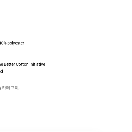
 40% polyester
 Better Cotton Initiative
ed
oung 카테고리
,