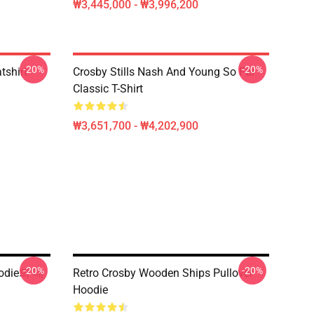
₩3,445,000 - ₩3,996,200
-20%
-20%
tshirt
Crosby Stills Nash And Young So Far
Classic T-Shirt
₩3,651,700 - ₩4,202,900
-20%
-20%
oodie의 데
Retro Crosby Wooden Ships Pullover
Hoodie