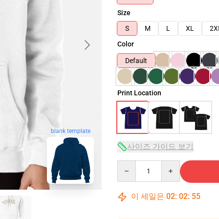
Size
S
M
L
XL
2X
Color
Default
Print Location
blank template
사이즈 가이드 보기
Quantity
이 세일은
02
:
02
:
54