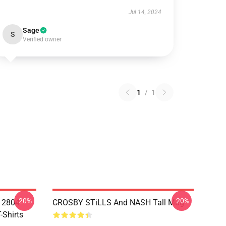
Jul 14, 2024
Sage
S
Verified owner
1
/
1
-20%
-20%
A 2804
CROSBY STiLLS And NASH Tall Mug
-Shirts