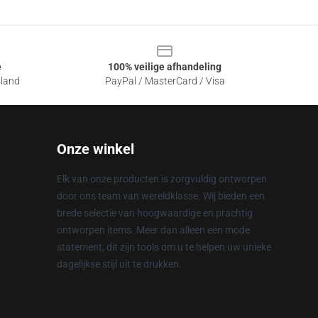
e
100% veilige afhandeling
sland
PayPal / MasterCard / Visa
Onze winkel
Elk van onze producten is zorgvuldig ontworpen
door ons team van wereldklasse. Wij bieden een
brede selectie van hoogwaardige en prachtig
ontworpen items. Meer dan alleen een mode
statement, dit zijn tools om u te helpen uw unieke
dagelijkse stijl uit te drukken.