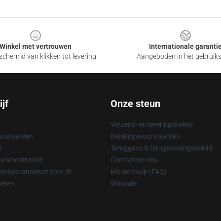
Winkel met vertrouwen
Internationale garanti
chermd van klikken tot levering
Aangeboden in het gebruik
jf
Onze steun
Verzend- en leveringsbeleid
oorwaarden
Betalingsvoorwaarden
d
Teruggave & terugbetalingsbeleid
rsrechtbeleid
Contacteer ons
ransparantiewet voor de
Klantenhulp (FAQ)
keten
Whosale