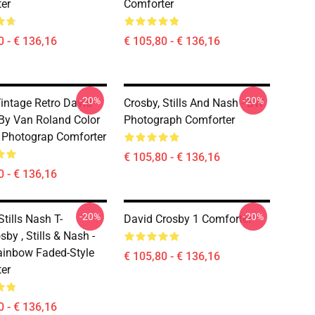
er
Comforter
0 - € 136,16
€ 105,80 - € 136,16
-20%
-20%
intage Retro David
Crosby, Stills And Nash - BW
By Van Roland Color
Photograph Comforter
 Photograp Comforter
€ 105,80 - € 136,16
0 - € 136,16
-20%
-20%
tills Nash T-
David Crosby 1 Comforter
sby , Stills & Nash -
ainbow Faded-Style
€ 105,80 - € 136,16
er
0 - € 136,16