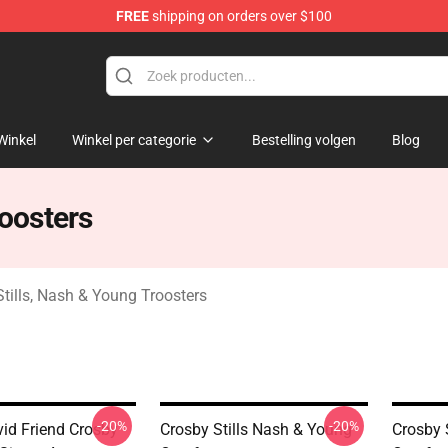
FREE
shipping on orders over $100
tills, Nash & Young Merchandise Shop
Winkel
Winkel per categorie
Bestelling volgen
Blog
roosters
Stills, Nash & Young Troosters
-20%
-20%
id Friend Crosby
Crosby Stills Nash & Young
Crosby 