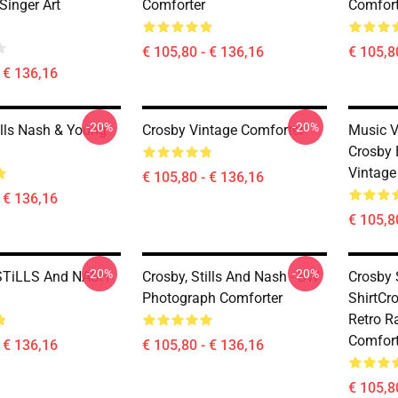
Singer Art
Comforter
Comfort
€ 105,80 - € 136,16
€ 105,8
- € 136,16
-20%
-20%
ills Nash & Young
Crosby Vintage Comforter
Music V
Crosby 
Vintage
€ 105,80 - € 136,16
- € 136,16
€ 105,8
-20%
-20%
TiLLS And NASH
Crosby, Stills And Nash - BW
Crosby S
Photograph Comforter
ShirtCro
Retro R
Comfort
- € 136,16
€ 105,80 - € 136,16
€ 105,8