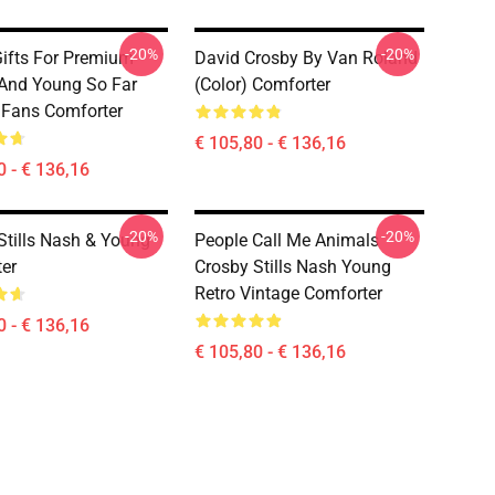
-20%
-20%
ifts For Premium
David Crosby By Van Roland
And Young So Far
(Color) Comforter
r Fans Comforter
€ 105,80 - € 136,16
0 - € 136,16
-20%
-20%
Stills Nash & Young
People Call Me Animals
er
Crosby Stills Nash Young
Retro Vintage Comforter
0 - € 136,16
€ 105,80 - € 136,16