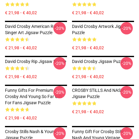
€ 21,98 - € 40,02
€ 21,98 - € 40,02
David Crosby American Rock
David Crosby Artwork Jigsaw
-20%
-20%
Singer Art Jigsaw Puzzle
Puzzle
€ 21,98 - € 40,02
€ 21,98 - € 40,02
David Crosby Rip Jigsaw Puzzle
David Crosby Jigsaw Puzzle
-20%
-20%
€ 21,98 - € 40,02
€ 21,98 - € 40,02
Funny Gifts For Premium
CROSBY STiLLS And NASH
-20%
-20%
Crosby And Young So Far Gift
Jigsaw Puzzle
For Fans Jigsaw Puzzle
€ 21,98 - € 40,02
€ 21,98 - € 40,02
Crosby Stills Nash & Young
Funny Gift For Crosby Stills
-20%
-20%
Jigsaw Puzzle
Nash And Young Vintage