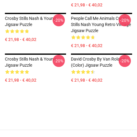
€ 21,98 - € 40,02
Crosby Stills Nash & Young
People Call Me Animals Crosby
-20%
-20%
Jigsaw Puzzle
Stills Nash Young Retro Vintage
Jigsaw Puzzle
€ 21,98 - € 40,02
€ 21,98 - € 40,02
Crosby Stills Nash & Young
David Crosby By Van Roland
-20%
-20%
Jigsaw Puzzle
(Color) Jigsaw Puzzle
€ 21,98 - € 40,02
€ 21,98 - € 40,02
Footer