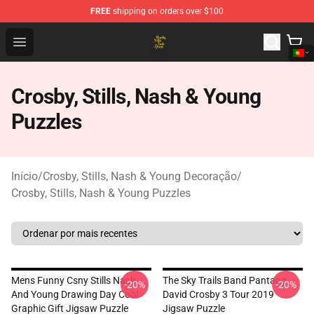
FREE
shipping on orders over $100
Crosby, Stills, Nash & Young Store - Official Crosby, Sti
Open menu
Crosby, Stills, Nash & Young
Puzzles
Início
/
Crosby, Stills, Nash & Young Decoração
/
Crosby, Stills, Nash & Young Puzzles
Mens Funny Csny Stills Nash
The Sky Trails Band Pantang
-20%
-20%
And Young Drawing Day Cool
David Crosby 3 Tour 2019
Graphic Gift Jigsaw Puzzle
Jigsaw Puzzle