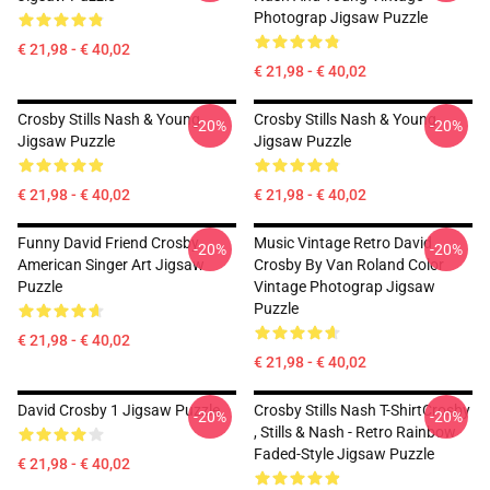
Photograp Jigsaw Puzzle
€ 21,98 - € 40,02
€ 21,98 - € 40,02
Crosby Stills Nash & Young
Crosby Stills Nash & Young
-20%
-20%
Jigsaw Puzzle
Jigsaw Puzzle
€ 21,98 - € 40,02
€ 21,98 - € 40,02
Funny David Friend Crosby
Music Vintage Retro David
-20%
-20%
American Singer Art Jigsaw
Crosby By Van Roland Color
Puzzle
Vintage Photograp Jigsaw
Puzzle
€ 21,98 - € 40,02
€ 21,98 - € 40,02
David Crosby 1 Jigsaw Puzzle
Crosby Stills Nash T-ShirtCrosby
-20%
-20%
, Stills & Nash - Retro Rainbow
Faded-Style Jigsaw Puzzle
€ 21,98 - € 40,02