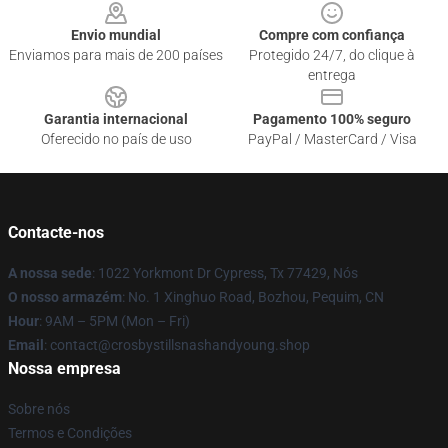
Envio mundial
Compre com confiança
Enviamos para mais de 200 países
Protegido 24/7, do clique à
entrega
Garantia internacional
Pagamento 100% seguro
Oferecido no país de uso
PayPal / MasterCard / Visa
Contacte-nos
A nossa sede
: 1022 Yorkmont Dr Cypress, Tx 77429, Nós
O nosso armazém
: No. 1 Xinghuo Road, Bozhou, Pequim, CN
Hour
: 9AM – 5PM (Mon – Fri)
Email
: contact@crosbystillsnashandyoung.shop
Nossa empresa
Sobre nós
Termos e Condições