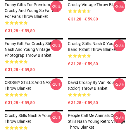
Funny Gifts For Premium
Crosby Vintage Throw Blanket
-20%
-20%
Crosby And Young So Far Gift
For Fans Throw Blanket
€ 31,28 - € 59,80
€ 31,28 - € 59,80
Funny Gift For Crosby Stills
Crosby, Stills, Nash & Young -
-20%
-20%
Nash And Young Vintage
Band T-Shirt Throw Blanket
Photograp Throw Blanket
€ 31,28 - € 59,80
€ 31,28 - € 59,80
CROSBY STiLLS And NASH
David Crosby By Van Roland
-20%
-20%
Throw Blanket
(Color) Throw Blanket
€ 31,28 - € 59,80
€ 31,28 - € 59,80
Crosby Stills Nash & Young
People Call Me Animals Crosby
-20%
-20%
Throw Blanket
Stills Nash Young Retro Vintage
Throw Blanket