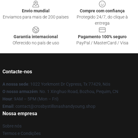
Envio mundial
Compre com confiança
Enviamos para mais de 200 países
Protegido 24/7, do clique à
entrega
Garantia internacional
Pagamento 100% seguro
Oferecido no país de uso
PayPal / MasterCard / Visa
Contacte-nos
A nossa sede
: 1022 Yorkmont Dr Cypress, Tx 77429, Nós
O nosso armazém
: No. 1 Xinghuo Road, Bozhou, Pequim, CN
Hour
: 9AM – 5PM (Mon – Fri)
Email
: contact@crosbystillsnashandyoung.shop
Nossa empresa
Sobre nós
Termos e Condições