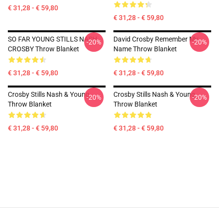
€ 31,28 - € 59,80
€ 31,28 - € 59,80
SO FAR YOUNG STILLS NASH
David Crosby Remember My
-20%
-20%
CROSBY Throw Blanket
Name Throw Blanket
€ 31,28 - € 59,80
€ 31,28 - € 59,80
Crosby Stills Nash & Young
Crosby Stills Nash & Young
-20%
-20%
Throw Blanket
Throw Blanket
€ 31,28 - € 59,80
€ 31,28 - € 59,80
Footer