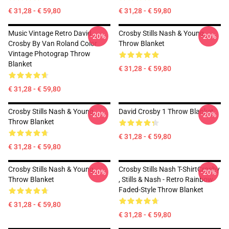
€ 31,28 - € 59,80
€ 31,28 - € 59,80
Music Vintage Retro David
Crosby Stills Nash & Young
-20%
-20%
Crosby By Van Roland Color
Throw Blanket
Vintage Photograp Throw
Blanket
€ 31,28 - € 59,80
€ 31,28 - € 59,80
Crosby Stills Nash & Young
David Crosby 1 Throw Blanket
-20%
-20%
Throw Blanket
€ 31,28 - € 59,80
€ 31,28 - € 59,80
Crosby Stills Nash & Young
Crosby Stills Nash T-ShirtCrosby
-20%
-20%
Throw Blanket
, Stills & Nash - Retro Rainbow
Faded-Style Throw Blanket
€ 31,28 - € 59,80
€ 31,28 - € 59,80