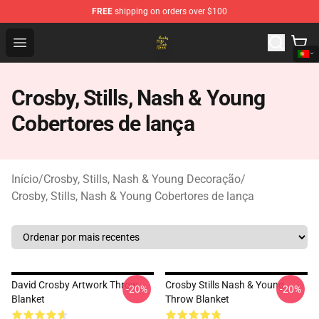
FREE
shipping on orders over $100
Crosby, Stills, Nash & Young Store - Official Crosby, Sti
Open menu
Crosby, Stills, Nash & Young
Cobertores de lança
Início
/
Crosby, Stills, Nash & Young Decoração
/
Crosby, Stills, Nash & Young Cobertores de lança
David Crosby Artwork Throw
Crosby Stills Nash & Young
-20%
-20%
Blanket
Throw Blanket