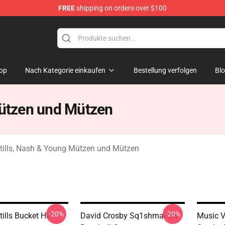
FREE
shipping on orders over $100
tills, Nash & Young Merchandise Shop
op
Nach Kategorie einkaufen
Bestellung verfolgen
Bl
Mützen und Mützen
Stills, Nash & Young Mützen und Mützen
-20%
-20%
ills Bucket Hat
David Crosby Sq1shmall0w
Music V