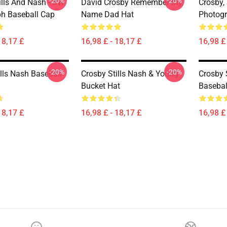
-20%
-20%
ills And Nash - BW
David Crosby Remember My
Crosby,
h Baseball Cap
Name Dad Hat
Photog
18,17 £
16,98 £ - 18,17 £
16,98 £ 
-20%
-20%
lls Nash Baseball
Crosby Stills Nash & Young
Crosby 
Bucket Hat
Basebal
18,17 £
16,98 £ - 18,17 £
16,98 £ 