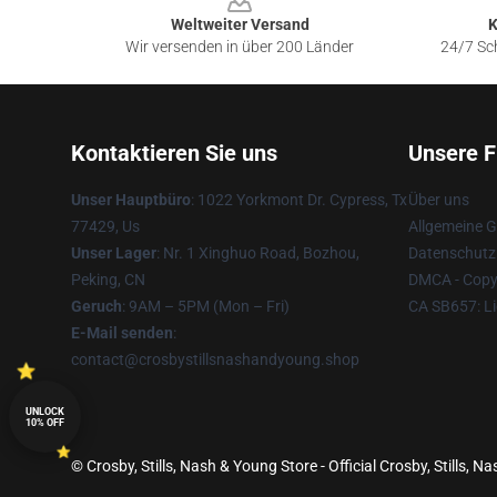
Weltweiter Versand
K
Wir versenden in über 200 Länder
24/7 Sch
Kontaktieren Sie uns
Unsere F
Unser Hauptbüro
: 1022 Yorkmont Dr. Cypress, Tx
Über uns
77429, Us
Allgemeine 
Unser Lager
: Nr. 1 Xinghuo Road, Bozhou,
Datenschutzr
Peking, CN
DMCA - Copyr
Geruch
: 9AM – 5PM (Mon – Fri)
CA SB657: Li
E-Mail senden
:
contact@crosbystillsnashandyoung.shop
UNLOCK
10% OFF
© Crosby, Stills, Nash & Young Store - Official Crosby, Stills,