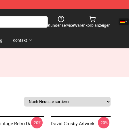
Kundenservice
Warenkorb anzeigen
og
Kontakt
-20%
-20%
intage Retro David
David Crosby Artwork