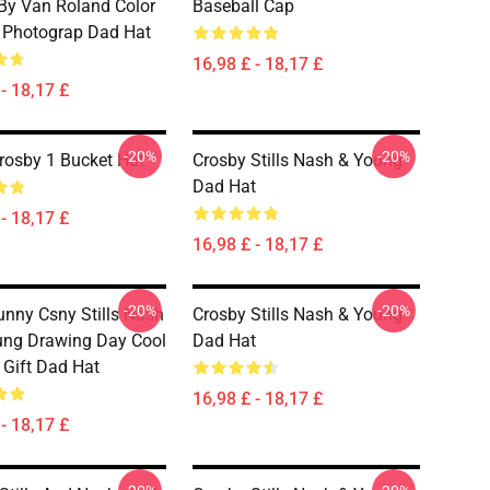
By Van Roland Color
Baseball Cap
 Photograp Dad Hat
16,98 £ - 18,17 £
- 18,17 £
-20%
-20%
rosby 1 Bucket Hat
Crosby Stills Nash & Young
Dad Hat
- 18,17 £
16,98 £ - 18,17 £
-20%
-20%
nny Csny Stills Nash
Crosby Stills Nash & Young
ng Drawing Day Cool
Dad Hat
 Gift Dad Hat
16,98 £ - 18,17 £
- 18,17 £