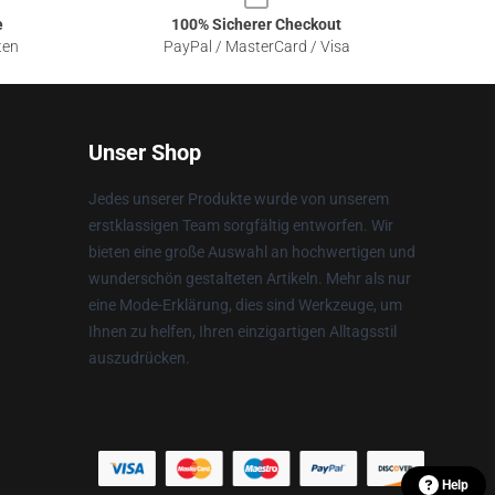
e
100% Sicherer Checkout
ten
PayPal / MasterCard / Visa
Unser Shop
Jedes unserer Produkte wurde von unserem
erstklassigen Team sorgfältig entworfen. Wir
bieten eine große Auswahl an hochwertigen und
wunderschön gestalteten Artikeln. Mehr als nur
eine Mode-Erklärung, dies sind Werkzeuge, um
Ihnen zu helfen, Ihren einzigartigen Alltagsstil
auszudrücken.
Help