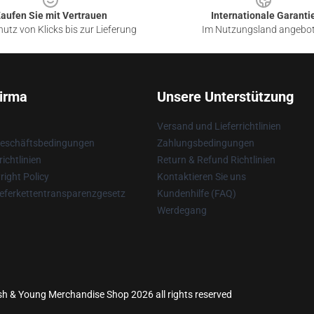
aufen Sie mit Vertrauen
Internationale Garanti
utz von Klicks bis zur Lieferung
Im Nutzungsland angebo
irma
Unsere Unterstützung
Versand und Lieferrichtlinien
Geschäftsbedingungen
Zahlungsbedingungen
ichtlinien
Return & Refund Richtlinien
ight Policy
Kontaktieren Sie uns
eferkettentransparenzgesetz
Kundenhilfe (FAQ)
Werdegang
 Nash & Young Merchandise Shop 2026 all rights reserved