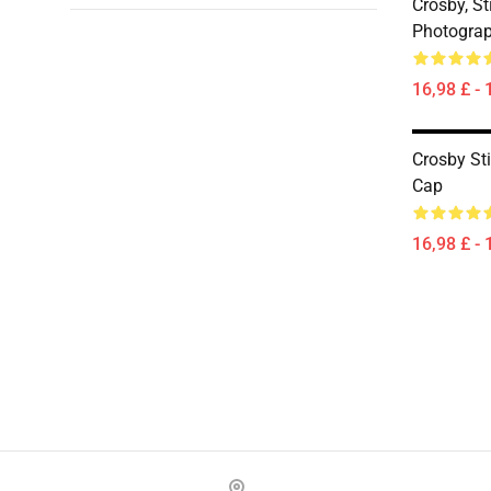
Crosby, St
Photograp
16,98 £ - 
Crosby Sti
Cap
16,98 £ - 
Footer