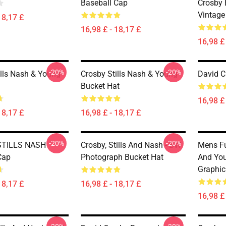
Baseball Cap
Crosby 
Vintage
18,17 £
16,98 £ - 18,17 £
16,98 £ 
-20%
-20%
ills Nash & Young
Crosby Stills Nash & Young
David C
Bucket Hat
16,98 £ 
18,17 £
16,98 £ - 18,17 £
-20%
-20%
STILLS NASH
Crosby, Stills And Nash - BW
Mens Fu
Cap
Photograph Bucket Hat
And You
Graphic
18,17 £
16,98 £ - 18,17 £
16,98 £ 