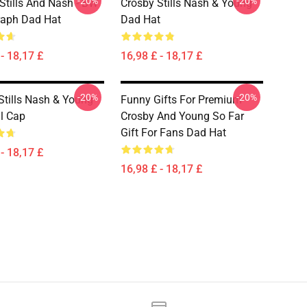
-20%
-20%
 Stills And Nash - BW
Crosby Stills Nash & Young
raph Dad Hat
Dad Hat
- 18,17 £
16,98 £ - 18,17 £
-20%
-20%
Stills Nash & Young
Funny Gifts For Premium
l Cap
Crosby And Young So Far
Gift For Fans Dad Hat
- 18,17 £
16,98 £ - 18,17 £