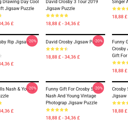
 Drawing Day Cool
David Crosby 3 Tour 2019
Singer 
ift Jigsaw Puzzle
Jigsaw Puzzle
18,88 £ 
34,36 £
18,88 £ - 34,36 £
-20%
-20%
sby Rip Jigsaw
David Crosby Jigsaw Puzzle
Funny G
Crosby 
Gift Fo
18,88 £ - 34,36 £
34,36 £
18,88 £ 
-20%
-20%
ills Nash & Young
Funny Gift For Crosby Stills
Crosby 
zzle
Nash And Young Vintage
Jigsaw 
Photograp Jigsaw Puzzle
34,36 £
18,88 £ 
18,88 £ - 34,36 £