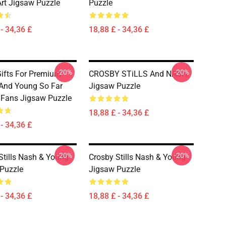
Art Jigsaw Puzzle
Puzzle
- 34,36 £
18,88 £ - 34,36 £
-20%
-20%
ifts For Premium
CROSBY STiLLS And NASH
And Young So Far
Jigsaw Puzzle
r Fans Jigsaw Puzzle
18,88 £ - 34,36 £
- 34,36 £
-20%
-20%
Stills Nash & Young
Crosby Stills Nash & Young
Puzzle
Jigsaw Puzzle
- 34,36 £
18,88 £ - 34,36 £