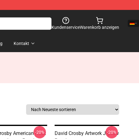
Kundenservice
Warenkorb anzeigen
og
Kontakt
-20%
-20%
rosby American Rock
David Crosby Artwork Jigsaw