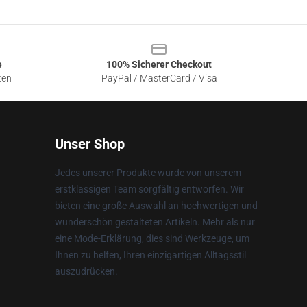
e
100% Sicherer Checkout
ten
PayPal / MasterCard / Visa
Unser Shop
Jedes unserer Produkte wurde von unserem
erstklassigen Team sorgfältig entworfen. Wir
bieten eine große Auswahl an hochwertigen und
wunderschön gestalteten Artikeln. Mehr als nur
eine Mode-Erklärung, dies sind Werkzeuge, um
Ihnen zu helfen, Ihren einzigartigen Alltagsstil
auszudrücken.