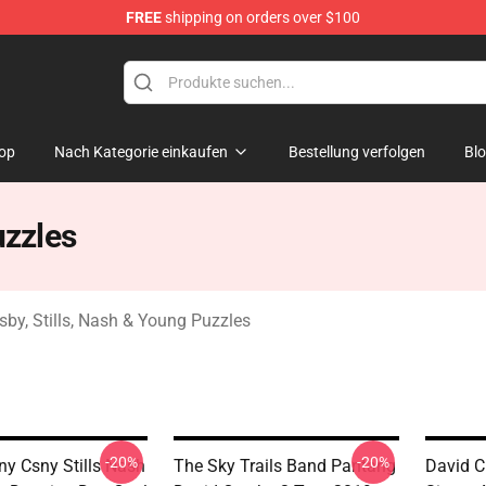
FREE
shipping on orders over $100
tills, Nash & Young Merchandise Shop
op
Nach Kategorie einkaufen
Bestellung verfolgen
Bl
uzzles
sby, Stills, Nash & Young Puzzles
-20%
-20%
y Csny Stills Nash
The Sky Trails Band Pantang
David C