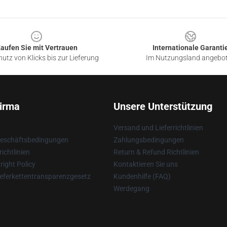
aufen Sie mit Vertrauen
Internationale Garanti
utz von Klicks bis zur Lieferung
Im Nutzungsland angebo
irma
Unsere Unterstützung
Versand und Lieferrichtlinien
Geschäftsbedingungen
Zahlungsbedingungen
ichtlinien
Return & Refund Richtlinien
ight Policy
Kontaktieren Sie uns
eferkettentransparenzgesetz
Kundenhilfe (FAQ)
Werdegang