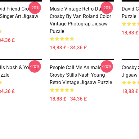
-20%
-20%
id Friend Crosby
Music Vintage Retro David
David C
Singer Art Jigsaw
Crosby By Van Roland Color
Puzzle
Vintage Photograp Jigsaw
Puzzle
18,88 £ 
34,36 £
18,88 £ - 34,36 £
-20%
-20%
ills Nash & Young
People Call Me Animals
Crosby 
zzle
Crosby Stills Nash Young
Jigsaw 
Retro Vintage Jigsaw Puzzle
34,36 £
18,88 £ 
18,88 £ - 34,36 £