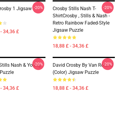
-20%
-20%
rosby 1 Jigsaw
Crosby Stills Nash T-
ShirtCrosby , Stills & Nash -
Retro Rainbow Faded-Style
Jigsaw Puzzle
- 34,36 £
18,88 £ - 34,36 £
-20%
-20%
Stills Nash & Young
David Crosby By Van Roland
Puzzle
(Color) Jigsaw Puzzle
- 34,36 £
18,88 £ - 34,36 £