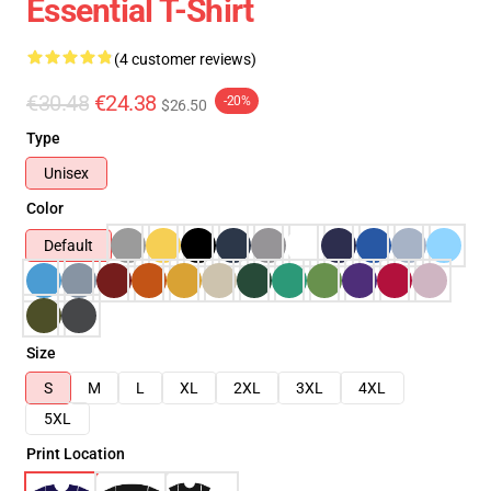
Essential T-Shirt
(4 customer reviews)
€30.48
€24.38
-20%
$26.50
Type
Unisex
Color
Default
Size
S
M
L
XL
2XL
3XL
4XL
5XL
Print Location