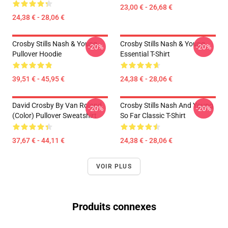
23,00 € - 26,68 €
24,38 € - 28,06 €
Crosby Stills Nash & Young
Crosby Stills Nash & Young
-20%
-20%
Pullover Hoodie
Essential T-Shirt
39,51 € - 45,95 €
24,38 € - 28,06 €
David Crosby By Van Roland
Crosby Stills Nash And Young
-20%
-20%
(Color) Pullover Sweatshirt
So Far Classic T-Shirt
37,67 € - 44,11 €
24,38 € - 28,06 €
VOIR PLUS
Produits connexes