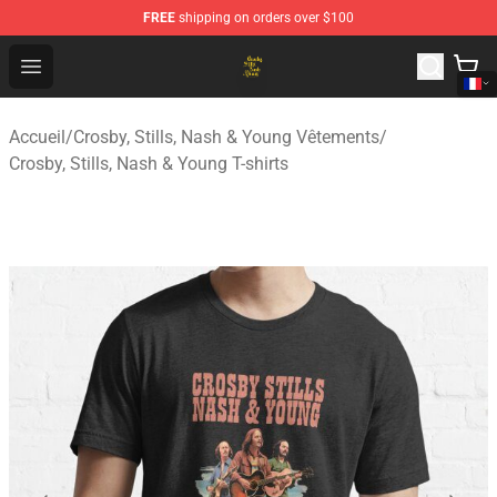
FREE
shipping on orders over $100
Crosby, Stills, Nash & Young Store - Official Crosby, Sti
Open menu
Accueil
/
Crosby, Stills, Nash & Young Vêtements
/
Crosby, Stills, Nash & Young T-shirts