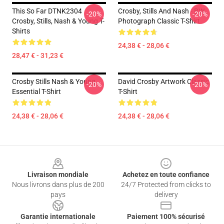
This So Far DTNK2304
Crosby, Stills And Nash - BW
-20%
-20%
Crosby, Stills, Nash & Young T-
Photograph Classic T-Shirt
Shirts
24,38 € - 28,06 €
28,47 € - 31,23 €
Crosby Stills Nash & Young
David Crosby Artwork Classic
-20%
-20%
Essential T-Shirt
T-Shirt
24,38 € - 28,06 €
24,38 € - 28,06 €
Footer
Livraison mondiale
Achetez en toute confiance
Nous livrons dans plus de 200
24/7 Protected from clicks to
pays
delivery
Garantie internationale
Paiement 100% sécurisé