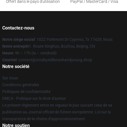
Offert dans le pays d'utilisation
PayPal / MasterCard / Visa
Contactez-nous
Notre siège social
: 1022 Yorkmont Dr Cypress, Tx 77429, Nous
Notre entrepôt
1. Route Xinghuo, Bozhou, Beijing, CN
Heure
: 9h – 17h (lu – vendredi)
Courriel
: contact@crosbystillsnashandyoung.shop
Notre société
Sur nous
Conditions générales
Politiques de confidentialité
DMCA - Politique sur le droit d'auteur
Le présent règlement entre en vigueur le jour suivant celui de sa
publication au Journal officiel de l'Union européenne. Loi sur la
transparence de la chaîne d'approvisionnement
Notre soutien