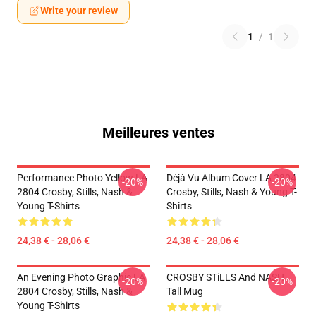
Write your review
1
/
1
Meilleures ventes
Performance Photo Yellow LA
Déjà Vu Album Cover LA 2804
-20%
-20%
2804 Crosby, Stills, Nash &
Crosby, Stills, Nash & Young T-
Young T-Shirts
Shirts
24,38 € - 28,06 €
24,38 € - 28,06 €
An Evening Photo Graphic LA
CROSBY STiLLS And NASH
-20%
-20%
2804 Crosby, Stills, Nash &
Tall Mug
Young T-Shirts