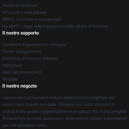
Termini e condizioni
Informativa sulla privacy
DMCA - Informativa sul copyright
CA SB657: Legge sulla trasparenza della catena di fornitura
Il nostro supporto
Condizioni di spedizione e consegna
Termini di pagamento
Condizioni di ritorno e rimborso
Contattaci
Aiuto del cliente (FAQ)
Whosale
Il nostro negozio
Ognuno dei nostri prodotti è stato attentamente progettato dal
nostro team di livello mondiale. Offriamo una vasta selezione di
articoli di alta qualità e splendidamente progettati. Più di una semplice
dichiarazione di moda, questi sono strumenti per aiutarti a esprimere il
tuo stile quotidiano unico.