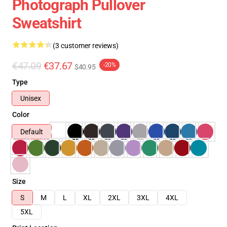
Photograph Pullover
Sweatshirt
(3 customer reviews)
€47.09
€37.67
-20%
$40.95
Type
Unisex
Color
Default
Size
S
M
L
XL
2XL
3XL
4XL
5XL