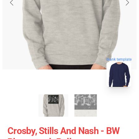
blank template
Crosby, Stills And Nash - BW