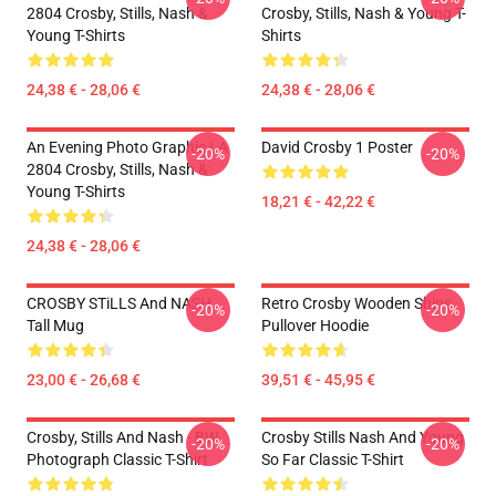
2804 Crosby, Stills, Nash &
Crosby, Stills, Nash & Young T-
Young T-Shirts
Shirts
24,38 € - 28,06 €
24,38 € - 28,06 €
An Evening Photo Graphic LA
David Crosby 1 Poster
-20%
-20%
2804 Crosby, Stills, Nash &
Young T-Shirts
18,21 € - 42,22 €
24,38 € - 28,06 €
CROSBY STiLLS And NASH
Retro Crosby Wooden Ships
-20%
-20%
Tall Mug
Pullover Hoodie
23,00 € - 26,68 €
39,51 € - 45,95 €
Crosby, Stills And Nash - BW
Crosby Stills Nash And Young
-20%
-20%
Photograph Classic T-Shirt
So Far Classic T-Shirt