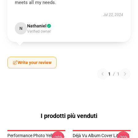
meets all my needs.
Jul 22, 2024
Nathaniel
N
Verified owner
Write your review
1
/
1
I prodotti più venduti
Performance Photo Yellow LA
Déjà Vu Album Cover LA 2804
-20%
-20%