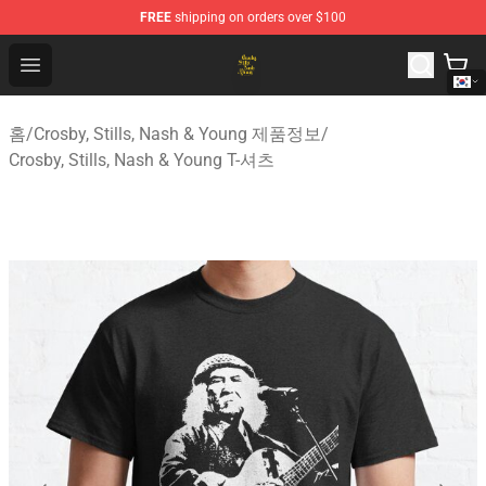
FREE
shipping on orders over $100
Crosby, Stills, Nash & Young Store - Official Crosby, Sti
Open menu
홈
/
Crosby, Stills, Nash & Young 제품정보
/
Crosby, Stills, Nash & Young T-셔츠