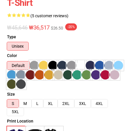
T-Shirt
(5 customer reviews)
₩45,646
₩36,517
-20%
$26.50
Type
Unisex
Color
Default
Size
S
M
L
XL
2XL
3XL
4XL
5XL
Print Location