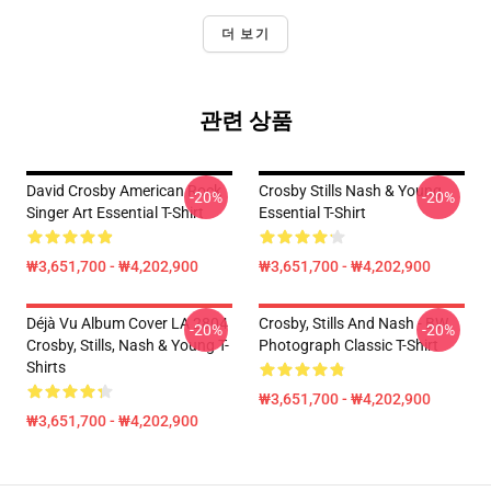
더 보기
관련 상품
David Crosby American Rock
Crosby Stills Nash & Young
-20%
-20%
Singer Art Essential T-Shirt
Essential T-Shirt
₩3,651,700 - ₩4,202,900
₩3,651,700 - ₩4,202,900
Déjà Vu Album Cover LA 2804
Crosby, Stills And Nash - BW
-20%
-20%
Crosby, Stills, Nash & Young T-
Photograph Classic T-Shirt
Shirts
₩3,651,700 - ₩4,202,900
₩3,651,700 - ₩4,202,900