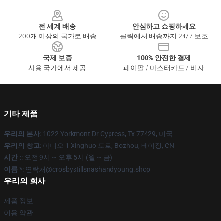
Footer
전 세계 배송
안심하고 쇼핑하세요
200개 이상의 국가로 배송
클릭에서 배송까지 24/7 보호
국제 보증
100% 안전한 결제
사용 국가에서 제공
페이팔 / 마스터카드 / 비자
기타 제품
우리의 본사
: 1022 Yorkmont Dr Cypress, Tx 77429, 미국
우리의 창고
: 아니오 1 Xinghuo 도로, Bozhou, 베이징, CN
시간 :
: 오전 9시 ~ 오후 5시 (월 ~ 금)
이름 *
: 연락처@crosbystillsnashandyoung.shop
우리의 회사
제품 정보
이용 약관