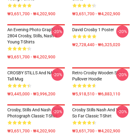
₩3,651,700 - ₩4,202,900
₩3,651,700 - ₩4,202,900
An Evening Photo Graphic LA
David Crosby 1 Poster
-20%
-20%
2804 Crosby, Stills, Nash &
Young T-Shirts
₩2,728,440 - ₩6,325,020
₩3,651,700 - ₩4,202,900
CROSBY STiLLS And NASH
Retro Crosby Wooden Ships
-20%
-20%
Tall Mug
Pullover Hoodie
₩3,445,000 - ₩3,996,200
₩5,918,510 - ₩6,883,110
Crosby, Stills And Nash - BW
Crosby Stills Nash And Young
-20%
-20%
Photograph Classic T-Shirt
So Far Classic T-Shirt
₩3,651,700 - ₩4,202,900
₩3,651,700 - ₩4,202,900