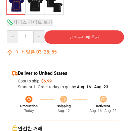
사이즈 가이드 보기
Quantity
장바구니에 추가
이 세일은
03
:
25
:
54
Deliver to United States
Cost to ship:
$6.99
Standard - Order today to get by
Aug. 16 - Aug. 23
Production
Shipping
Delivered
Today
Aug. 12
Aug. 16 - Aug. 23
안전한 거래