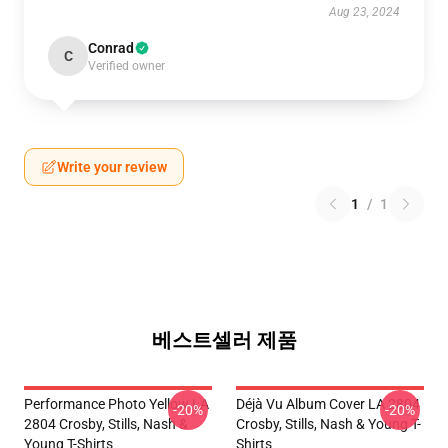
Aug 23, 2024
Conrad
C
Verified owner
Write your review
1
/
1
베스트셀러 제품
Performance Photo Yellow LA
Déjà Vu Album Cover LA 2804
-20%
-20%
2804 Crosby, Stills, Nash &
Crosby, Stills, Nash & Young T-
Young T-Shirts
Shirts