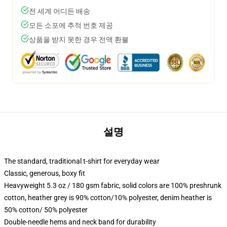
전 세계 어디든 배송
모든 소포에 추적 번호 제공
상품을 받지 못한 경우 전액 환불
설명
The standard, traditional t-shirt for everyday wear
Classic, generous, boxy fit
Heavyweight 5.3 oz / 180 gsm fabric, solid colors are 100% preshrunk
cotton, heather grey is 90% cotton/10% polyester, denim heather is
50% cotton/ 50% polyester
Double-needle hems and neck band for durability