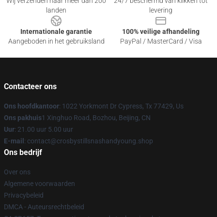
Wij verzenden naar meer dan 200
24/7 beschermd van klikken tot
landen
levering
Internationale garantie
100% veilige afhandeling
Aangeboden in het gebruiksland
PayPal / MasterCard / Visa
Contacteer ons
Ons hoofdkantoor
: 1022 Yorkmont Dr Cypress, Tx 77429, Us
Ons pakhuis
1 Xinghuo Road, Bozhou, Beijing, CN
Uur
: 21.00 uur 5.00 uur
E-mail
: contact@crosbystillsnashandyoung.shop
Ons bedrijf
Over ons
Algemene voorwaarden
Privacybeleid
DMCA - Auteursrechtbeleid