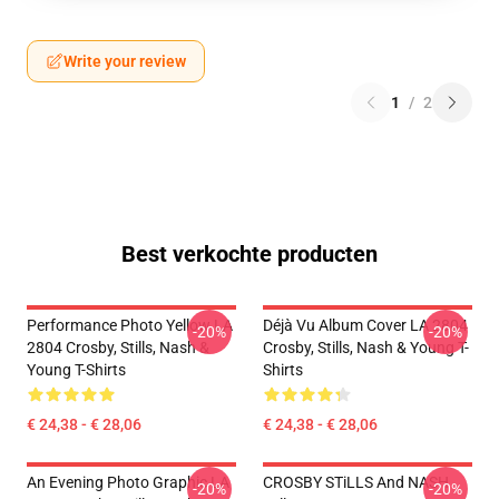
Write your review
1
/
2
Best verkochte producten
Performance Photo Yellow LA
Déjà Vu Album Cover LA 2804
-20%
-20%
2804 Crosby, Stills, Nash &
Crosby, Stills, Nash & Young T-
Young T-Shirts
Shirts
€ 24,38 - € 28,06
€ 24,38 - € 28,06
An Evening Photo Graphic LA
CROSBY STiLLS And NASH
-20%
-20%