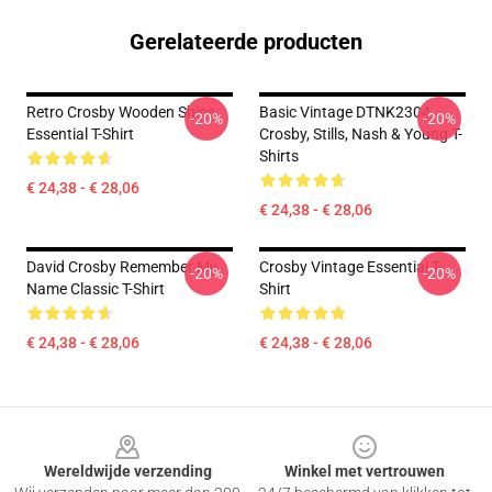
Gerelateerde producten
Retro Crosby Wooden Ships
Basic Vintage DTNK2304
-20%
-20%
Essential T-Shirt
Crosby, Stills, Nash & Young T-
Shirts
€ 24,38 - € 28,06
€ 24,38 - € 28,06
David Crosby Remember My
Crosby Vintage Essential T-
-20%
-20%
Name Classic T-Shirt
Shirt
€ 24,38 - € 28,06
€ 24,38 - € 28,06
Footer
Wereldwijde verzending
Winkel met vertrouwen