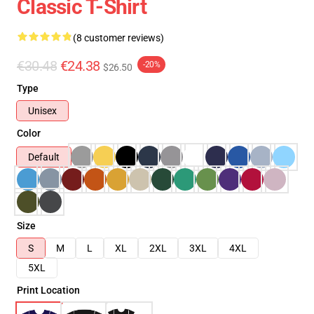
Classic T-Shirt
(8 customer reviews)
€30.48
€24.38
-20%
$26.50
Type
Unisex
Color
Default
Size
S
M
L
XL
2XL
3XL
4XL
5XL
Print Location