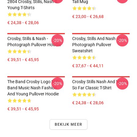
2804 Crosby, Stills, Nash &
Tall Mug
Young T-Shirts
€ 23,00 - € 26,68
€ 24,38 - € 28,06
Crosby, Stills & Nash -
Crosby, Stills And Nash - BW
-20%
-20%
Photograph Pullover Hoodie
Photograph Pullover
Sweatshirt
€ 39,51 - € 45,95
€ 37,67 - € 44,11
The Band Crosby Logo Stills
Crosby Stills Nash And Young
-20%
-20%
Band Music Nash Fashion
So Far Classic T-Shirt
And Young Pullover Hoodie
€ 24,38 - € 28,06
€ 39,51 - € 45,95
BEKIJK MEER