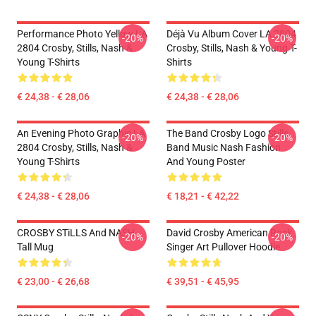
Performance Photo Yellow LA
Déjà Vu Album Cover LA 2804
-20%
-20%
2804 Crosby, Stills, Nash &
Crosby, Stills, Nash & Young T-
Young T-Shirts
Shirts
€ 24,38 - € 28,06
€ 24,38 - € 28,06
An Evening Photo Graphic LA
The Band Crosby Logo Stills
-20%
-20%
2804 Crosby, Stills, Nash &
Band Music Nash Fashion
Young T-Shirts
And Young Poster
€ 24,38 - € 28,06
€ 18,21 - € 42,22
CROSBY STiLLS And NASH
David Crosby American Rock
-20%
-20%
Tall Mug
Singer Art Pullover Hoodie
€ 23,00 - € 26,68
€ 39,51 - € 45,95