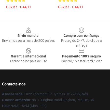
€ 37,67 - € 44,11
€ 37,67 - € 44,11
Footer
Envio mundial
Compre com confiança
Enviamos para mais de 200 países
Protegido 24/7, do clique à
entrega
Garantia internacional
Pagamento 100% seguro
Oferecido no país de uso
PayPal / MasterCard / Visa
Contacte-nos
A nossa sede
: 1022 Yorkmont Dr Cypress, Tx 77429, Nós
O nosso armazém
: No. 1 Xinghuo Road, Bozhou, Pequim, CN
Hour
: 9AM – 5PM (Mon – Fri)