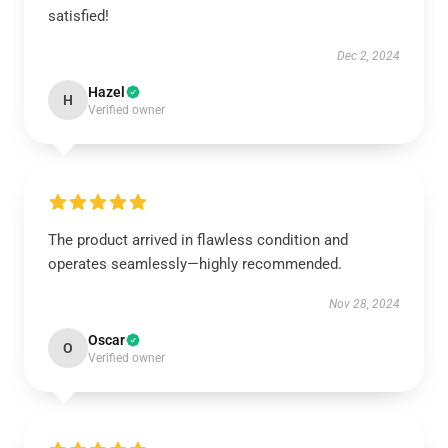
satisfied!
Dec 2, 2024
Hazel
H
Verified owner
The product arrived in flawless condition and
operates seamlessly—highly recommended.
Nov 28, 2024
Oscar
O
Verified owner