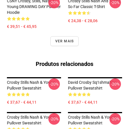
CSNY Crosby, Stills, Nash &
Crosby Stills Nash And Young
-20%
-20%
Young DRAWING DAY Pullover
So Far Classic T-Shirt
Hoodie
€ 24,38 - € 28,06
€ 39,51 - € 45,95
VER MAIS
Produtos relacionados
Crosby Stills Nash & Young
David Crosby Sq1shmall0w
-20%
-20%
Pullover Sweatshirt
Pullover Sweatshirt
€ 37,67 - € 44,11
€ 37,67 - € 44,11
Crosby Stills Nash & Young
Crosby Stills Nash & Young
-20%
-20%
Pullover Sweatshirt
Pullover Sweatshirt