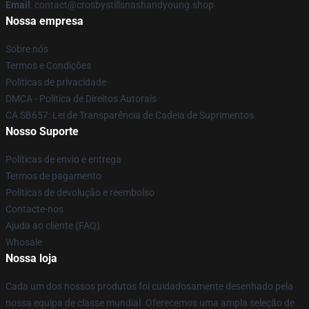
Email
: contact@crosbystillsnashandyoung.shop
Nossa empresa
Sobre nós
Termos e Condições
Políticas de privacidade
DMCA - Política de Direitos Autorais
CA SB657: Lei de Transparência de Cadeia de Suprimentos
Nosso Suporte
Políticas de envio e entrega
Termos de pagamento
Políticas de devolução e reembolso
Contacte-nos
Ajuda ao cliente (FAQ)
Whosale
Nossa loja
Cada um dos nossos produtos foi cuidadosamente desenhado pela
nossa equipa de classe mundial. Oferecemos uma ampla seleção de