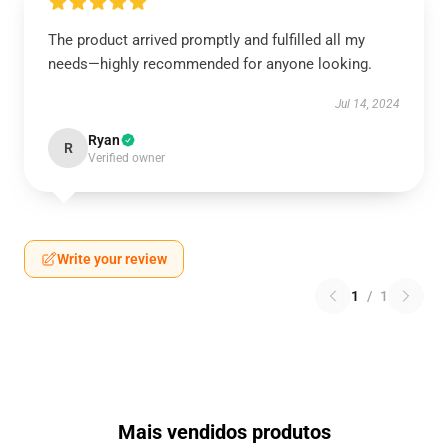
The product arrived promptly and fulfilled all my
needs—highly recommended for anyone looking.
Jul 14, 2024
Ryan
R
Verified owner
Write your review
1
/
1
Mais vendidos produtos