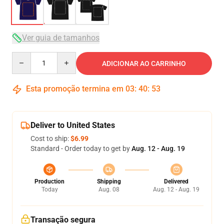
Ver guia de tamanhos
Quantity
ADICIONAR AO CARRINHO
Esta promoção termina em
03
:
40
:
53
Deliver to United States
Cost to ship:
$6.99
Standard - Order today to get by
Aug. 12 - Aug. 19
Production
Shipping
Delivered
Today
Aug. 08
Aug. 12 - Aug. 19
Transação segura