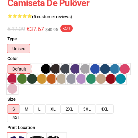
Camiseta De Pulôver
(5 customer reviews)
€47.09
€37.67
-20%
$40.95
Type
Unisex
Color
Default
Size
S
M
L
XL
2XL
3XL
4XL
5XL
Print Location