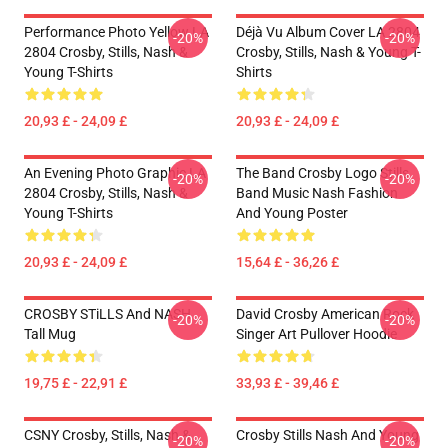
Performance Photo Yellow LA
Déjà Vu Album Cover LA 2804
-20%
-20%
2804 Crosby, Stills, Nash &
Crosby, Stills, Nash & Young T-
Young T-Shirts
Shirts
20,93 £ - 24,09 £
20,93 £ - 24,09 £
An Evening Photo Graphic LA
The Band Crosby Logo Stills
-20%
-20%
2804 Crosby, Stills, Nash &
Band Music Nash Fashion
Young T-Shirts
And Young Poster
20,93 £ - 24,09 £
15,64 £ - 36,26 £
CROSBY STiLLS And NASH
David Crosby American Rock
-20%
-20%
Tall Mug
Singer Art Pullover Hoodie
19,75 £ - 22,91 £
33,93 £ - 39,46 £
CSNY Crosby, Stills, Nash &
Crosby Stills Nash And Young
-20%
-20%