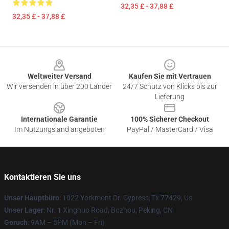
32,35 £ - 37,88 £
32,35 £ - 37,88 £
Footer
Weltweiter Versand
Kaufen Sie mit Vertrauen
Wir versenden in über 200 Länder
24/7 Schutz von Klicks bis zur
Lieferung
Internationale Garantie
100% Sicherer Checkout
Im Nutzungsland angeboten
PayPal / MasterCard / Visa
Kontaktieren Sie uns
Unser Hauptbüro
: 1022 Yorkmont Dr. Cypress, Tx 77429, Us
Unser Lager
: Nr. 1 Xinghuo Road, Bozhou, Peking, CN
Geruch
: 9AM – 5PM (Mon – Fri)