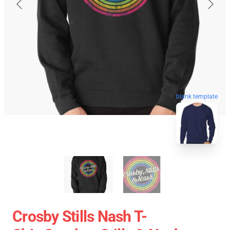
blank template
Crosby Stills Nash T-