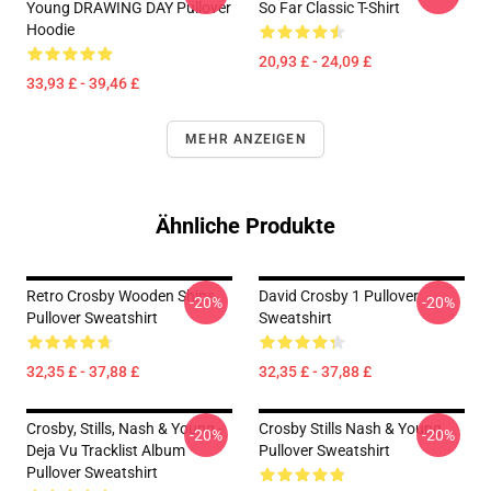
Young DRAWING DAY Pullover
So Far Classic T-Shirt
Hoodie
20,93 £ - 24,09 £
33,93 £ - 39,46 £
MEHR ANZEIGEN
Ähnliche Produkte
Retro Crosby Wooden Ships
David Crosby 1 Pullover
-20%
-20%
Pullover Sweatshirt
Sweatshirt
32,35 £ - 37,88 £
32,35 £ - 37,88 £
Crosby, Stills, Nash & Young -
Crosby Stills Nash & Young
-20%
-20%
Deja Vu Tracklist Album
Pullover Sweatshirt
Pullover Sweatshirt