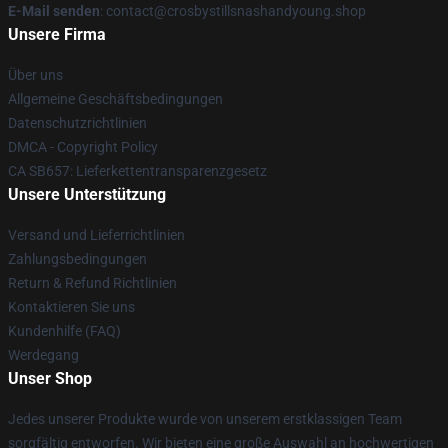
E-Mail senden
: contact@crosbystillsnashandyoung.shop
Unsere Firma
Über uns
Allgemeine Geschäftsbedingungen
Datenschutzrichtlinien
DMCA - Copyright Policy
CA SB657: Lieferkettentransparenzgesetz
Unsere Unterstützung
Versand und Lieferrichtlinien
Zahlungsbedingungen
Return & Refund Richtlinien
Kontaktieren Sie uns
Kundenhilfe (FAQ)
Werdegang
Unser Shop
Jedes unserer Produkte wurde von unserem erstklassigen Team
sorgfältig entworfen. Wir bieten eine große Auswahl an hochwertigen