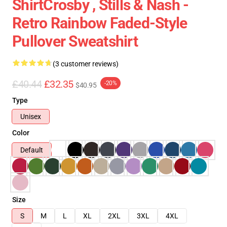
ShirtCrosby , Stills & Nash -
Retro Rainbow Faded-Style
Pullover Sweatshirt
(3 customer reviews)
£40.44
£32.35
-20%
$40.95
Type
Unisex
Color
Default
Size
S
M
L
XL
2XL
3XL
4XL