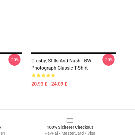
-20%
-20%
Crosby, Stills And Nash - BW
Photograph Classic T-Shirt
20,93 £ - 24,09 £
e
100% Sicherer Checkout
ten
PayPal / MasterCard / Visa