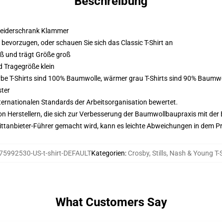
Beschreibung
 Kleiderschrank Klammer
m bevorzugen, oder schauen Sie sich das Classic T-Shirt an
oß und trägt Größe groß
d Tragegröße klein
Farbe T-Shirts sind 100% Baumwolle, wärmer grau T-Shirts sind 90% Baumw
ster
nternationalen Standards der Arbeitsorganisation bewertet.
n Herstellern, die sich zur Verbesserung der Baumwollbaupraxis mit der Be
 Drittanbieter-Führer gemacht wird, kann es leichte Abweichungen in dem P
75992530-US-t-shirt-DEFAULT
Kategorien
:
Crosby, Stills, Nash & Young T-
What Customers Say