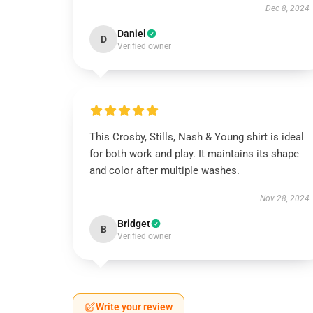
Dec 8, 2024
Daniel
D
Verified owner
This Crosby, Stills, Nash & Young shirt is ideal
for both work and play. It maintains its shape
and color after multiple washes.
Nov 28, 2024
Bridget
B
Verified owner
Write your review