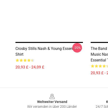
-20%
Crosby Stills Nash & Young Essential T-
The Band 
Shirt
Music Na
Essential 
20,93 £ - 24,09 £
20,93 £ - 
Footer
Weltweiter Versand
K
Wir versenden in über 200 Länder
24/7 Sch