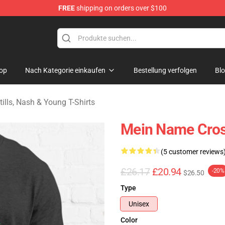
FREE
shipping on orders over $100
tills, Nash & Young Merchandise Shop
op
Nach Kategorie einkaufen
Bestellung verfolgen
Bl
tills, Nash & Young T-Shirts
Mein Name Crosb
(5 customer reviews
£26.17
£20.94
-20%
$26.50
Type
Unisex
Color