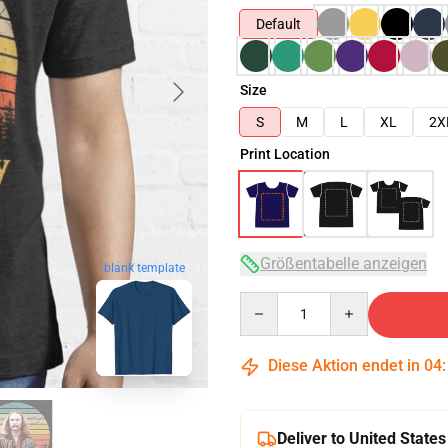
Default
Size
S
M
L
XL
2X
Print Location
Größentabelle anzeigen
blank template
Quantity
Diese Aktion endet in
04
Deliver to United States