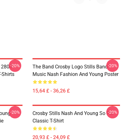
-20%
-20%
A 2804
The Band Crosby Logo Stills Band
-Shirts
Music Nash Fashion And Young Poster
15,64 £ - 36,26 £
-20%
-20%
Young
Crosby Stills Nash And Young So Far
ie
Classic T-Shirt
20,93 £ - 24,09 £