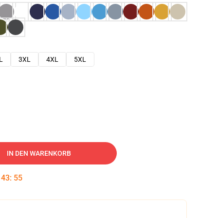
L
3XL
4XL
5XL
IN DEN WARENKORB
:
43
:
54