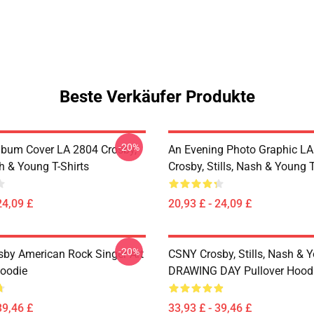
Beste Verkäufer Produkte
-20%
lbum Cover LA 2804 Crosby,
An Evening Photo Graphic L
sh & Young T-Shirts
Crosby, Stills, Nash & Young T
24,09 £
20,93 £ - 24,09 £
-20%
sby American Rock Singer Art
CSNY Crosby, Stills, Nash & 
Hoodie
DRAWING DAY Pullover Hood
39,46 £
33,93 £ - 39,46 £