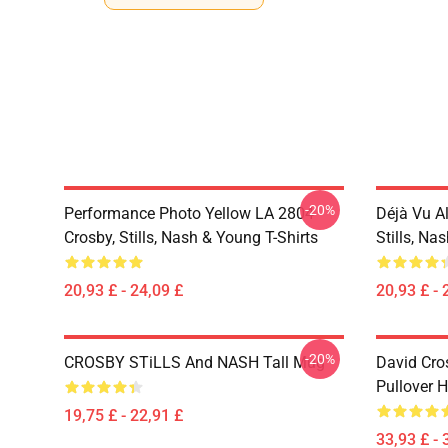
-20%
Performance Photo Yellow LA 2804
Déjà Vu A
Crosby, Stills, Nash & Young T-Shirts
Stills, Na
20,93 £ - 24,09 £
20,93 £ - 
-20%
CROSBY STiLLS And NASH Tall Mug
David Cro
Pullover 
19,75 £ - 22,91 £
33,93 £ - 