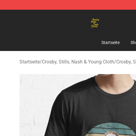
Crosby, Stills, Nash & Young Store - Official Crosby, S
Startseite
Sh
Startseite
/
Crosby, Stills, Nash & Young Cloth
/
Crosby, S