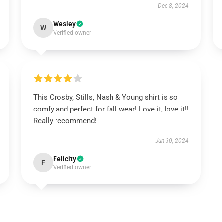
Dec 8, 2024
Wesley
W
Verified owner
This Crosby, Stills, Nash & Young shirt is so
comfy and perfect for fall wear! Love it, love it!!
Really recommend!
Jun 30, 2024
Felicity
F
Verified owner