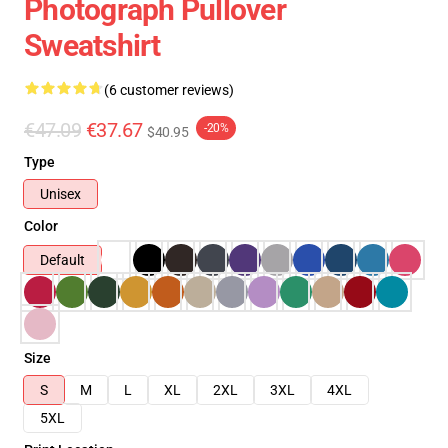
Photograph Pullover
Sweatshirt
(6 customer reviews)
€47.09
€37.67
-20%
$40.95
Type
Unisex
Color
Default
Size
S
M
L
XL
2XL
3XL
4XL
5XL