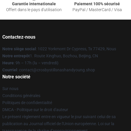
Garantie internationale
Paiement 100% sécurisé
Offert dans le pays d'utilisation
PayPal / MasterCard / Visa
Contactez-nous
Notre siège social
: 1022 Yorkmont Dr Cypress, Tx 77429, Nous
Notre entrepôt
1. Route Xinghuo, Bozhou, Beijing, CN
Heure
: 9h – 17h (lu – vendredi)
Courriel
: contact@crosbystillsnashandyoung.shop
Notre société
Sur nous
Conditions générales
Politiques de confidentialité
DMCA - Politique sur le droit d'auteur
Le présent règlement entre en vigueur le jour suivant celui de sa
publication au Journal officiel de l'Union européenne. Loi sur la
transparence de la chaîne d'approvisionnement