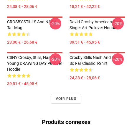
24,38 € - 28,06 €
18,21 € - 42,22 €
CROSBY STiLLS And NASH
David Crosby American Rock
-20%
-20%
Tall Mug
Singer Art Pullover Hoodie
23,00 € - 26,68 €
39,51 € - 45,95 €
CSNY Crosby, Stills, Nash &
Crosby Stills Nash And Young
-20%
-20%
Young DRAWING DAY Pullover
So Far Classic T-Shirt
Hoodie
24,38 € - 28,06 €
39,51 € - 45,95 €
VOIR PLUS
Produits connexes