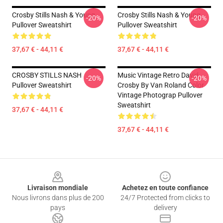
Crosby Stills Nash & Young
Crosby Stills Nash & Young
-20%
-20%
Pullover Sweatshirt
Pullover Sweatshirt
37,67 € - 44,11 €
37,67 € - 44,11 €
CROSBY STILLS NASH
Music Vintage Retro David
-20%
-20%
Pullover Sweatshirt
Crosby By Van Roland Color
Vintage Photograp Pullover
Sweatshirt
37,67 € - 44,11 €
37,67 € - 44,11 €
Footer
Livraison mondiale
Achetez en toute confiance
Nous livrons dans plus de 200
24/7 Protected from clicks to
pays
delivery