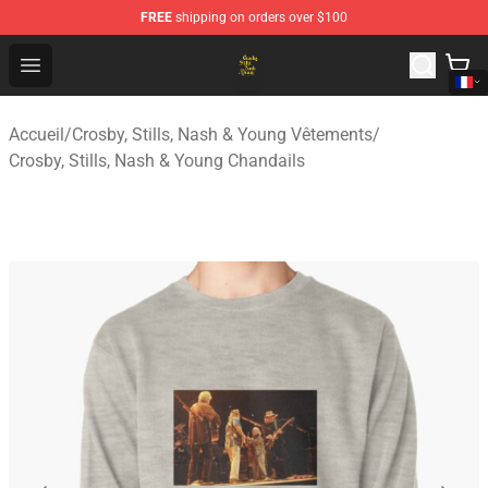
FREE
shipping on orders over $100
Crosby, Stills, Nash & Young Store - Official Crosby, Sti
Open menu
Accueil
/
Crosby, Stills, Nash & Young Vêtements
/
Crosby, Stills, Nash & Young Chandails