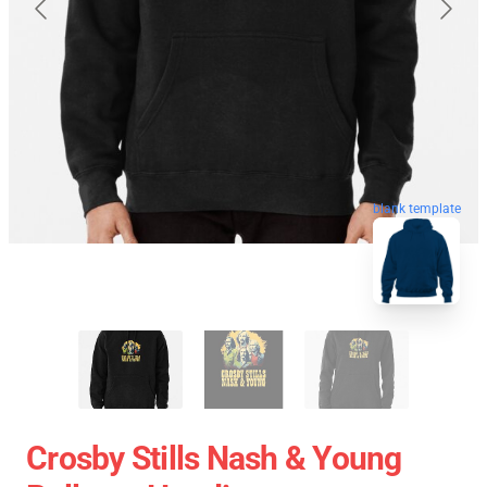
blank template
Crosby Stills Nash & Young