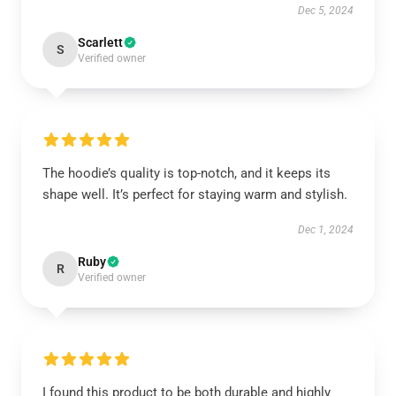
Dec 5, 2024
Scarlett
S
Verified owner
The hoodie’s quality is top-notch, and it keeps its
shape well. It’s perfect for staying warm and stylish.
Dec 1, 2024
Ruby
R
Verified owner
I found this product to be both durable and highly