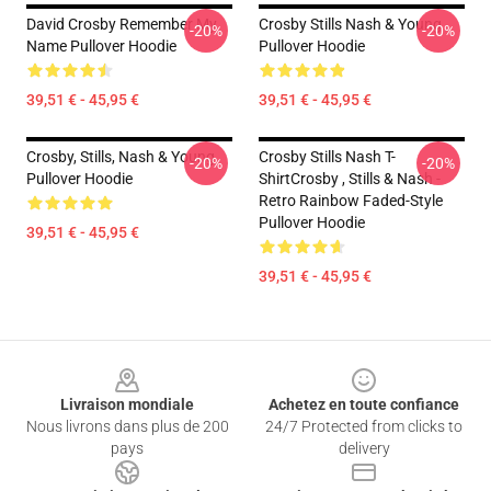
David Crosby Remember My
Crosby Stills Nash & Young
-20%
-20%
Name Pullover Hoodie
Pullover Hoodie
39,51 € - 45,95 €
39,51 € - 45,95 €
Crosby, Stills, Nash & Young
Crosby Stills Nash T-
-20%
-20%
Pullover Hoodie
ShirtCrosby , Stills & Nash -
Retro Rainbow Faded-Style
Pullover Hoodie
39,51 € - 45,95 €
39,51 € - 45,95 €
Footer
Livraison mondiale
Achetez en toute confiance
Nous livrons dans plus de 200
24/7 Protected from clicks to
pays
delivery