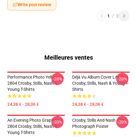
Write your review
1
/
2
Meilleures ventes
Performance Photo Yellow LA
Déjà Vu Album Cover LA 2804
-20%
-20%
2804 Crosby, Stills, Nash &
Crosby, Stills, Nash & Young T-
Young T-Shirts
Shirts
24,38 € - 28,06 €
24,38 € - 28,06 €
An Evening Photo Graphic LA
Crosby, Stills And Nash - BW
-20%
-20%
2804 Crosby, Stills, Nash &
Photograph Poster
Young T-Shirts