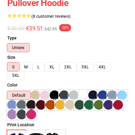
Pullover Hoodie
(8 customer reviews)
€49.39
€39.51
-20%
$42.95
Type
Unisex
Size
S
M
L
XL
2XL
3XL
4XL
5XL
Color
Default
Print Location