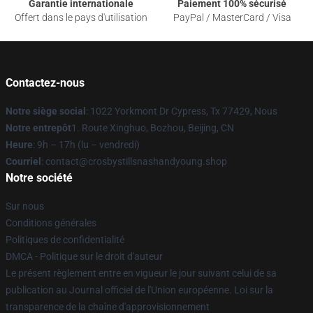
Garantie internationale
Paiement 100% sécurisé
Offert dans le pays d'utilisation
PayPal / MasterCard / Visa
Contactez-nous
Notre siège social
: 1022 Yorkmont Dr Cypress, Tx 77429, Nous
Notre entrepôt
1. Route Xinghuo, Bozhou, Beijing, CN
Heure
: 9h – 17h (lu – vendredi)
Courriel
: contact@crosbystillsnashandyoung.shop
Notre société
Sur nous
Conditions générales
Politiques de confidentialité
DMCA - Politique sur le droit d'auteur
Le présent règlement entre en vigueur le jour suivant celui de sa
publication au Journal officiel de l'Union européenne. Loi sur la
transparence de la chaîne d'approvisionnement