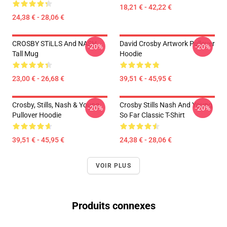
18,21 € - 42,22 €
24,38 € - 28,06 €
CROSBY STiLLS And NASH
David Crosby Artwork Pullover
-20%
-20%
Tall Mug
Hoodie
23,00 € - 26,68 €
39,51 € - 45,95 €
Crosby, Stills, Nash & Young
Crosby Stills Nash And Young
-20%
-20%
Pullover Hoodie
So Far Classic T-Shirt
39,51 € - 45,95 €
24,38 € - 28,06 €
VOIR PLUS
Produits connexes