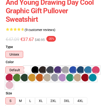
And Young Drawing Day Cool
Graphic Gift Pullover
Sweatshirt
(9 customer reviews)
€47.09
€37.67
-20%
$40.95
Type
Unisex
Color
Default
Size
S
M
L
XL
2XL
3XL
4XL