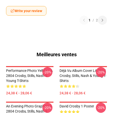
Write your review
1
/
2
Meilleures ventes
Performance Photo Yellow LA
Déjà Vu Album Cover LA 2804
-20%
-20%
2804 Crosby, Stills, Nash &
Crosby, Stills, Nash & Young T-
Young T-Shirts
Shirts
24,38 € - 28,06 €
24,38 € - 28,06 €
An Evening Photo Graphic LA
David Crosby 1 Poster
-20%
-20%
2804 Crosby, Stills, Nash &