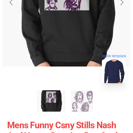
blank template
Mens Funny Csny Stills Nash