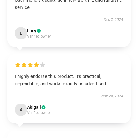
User-friendly quality, definitely worth it, and fantastic
service.
Dec 3, 2024
Lucy
L
Verified owner
I highly endorse this product. It’s practical,
dependable, and works exactly as advertised.
Nov 28, 2024
Abigail
A
Verified owner