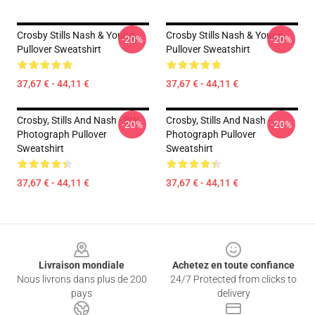
Crosby Stills Nash & Young
Crosby Stills Nash & Young
-20%
-20%
Pullover Sweatshirt
Pullover Sweatshirt
37,67 € - 44,11 €
37,67 € - 44,11 €
Crosby, Stills And Nash - BW
Crosby, Stills And Nash -
-20%
-20%
Photograph Pullover
Photograph Pullover
Sweatshirt
Sweatshirt
37,67 € - 44,11 €
37,67 € - 44,11 €
Footer
Livraison mondiale
Achetez en toute confiance
Nous livrons dans plus de 200
24/7 Protected from clicks to
pays
delivery