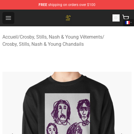
FREE
shipping on orders over $100
Crosby, Stills, Nash & Young Store - Official Crosby, Sti
Open menu
Accueil
/
Crosby, Stills, Nash & Young Vêtements
/
Crosby, Stills, Nash & Young Chandails