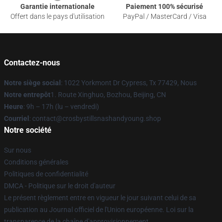
Garantie internationale
Paiement 100% sécurisé
Offert dans le pays d'utilisation
PayPal / MasterCard / Visa
Contactez-nous
Notre siège social
: 1022 Yorkmont Dr Cypress, Tx 77429, Nous
Notre entrepôt
1. Route Xinghuo, Bozhou, Beijing, CN
Heure
: 9h – 17h (lu – vendredi)
Courriel
: contact@crosbystillsnashandyoung.shop
Notre société
Sur nous
Conditions générales
Politiques de confidentialité
DMCA - Politique sur le droit d'auteur
Le présent règlement entre en vigueur le jour suivant celui de sa
publication au Journal officiel de l'Union européenne. Loi sur la
transparence de la chaîne d'approvisionnement