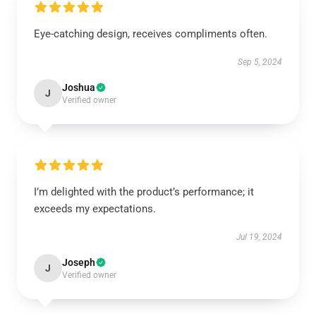
Eye-catching design, receives compliments often.
Sep 5, 2024
Joshua
J
Verified owner
I’m delighted with the product’s performance; it
exceeds my expectations.
Jul 19, 2024
Joseph
J
Verified owner