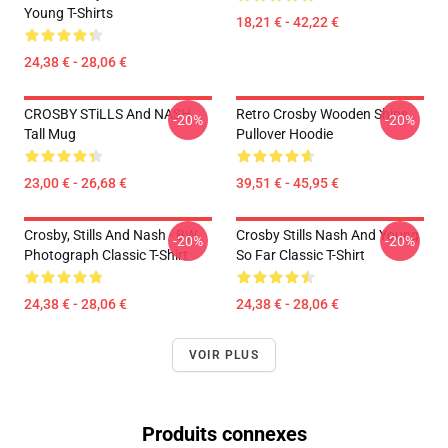
Young T-Shirts
18,21 € - 42,22 €
24,38 € - 28,06 €
CROSBY STiLLS And NASH
Retro Crosby Wooden Ships
-20%
-20%
Tall Mug
Pullover Hoodie
23,00 € - 26,68 €
39,51 € - 45,95 €
Crosby, Stills And Nash - BW
Crosby Stills Nash And Young
-20%
-20%
Photograph Classic T-Shirt
So Far Classic T-Shirt
24,38 € - 28,06 €
24,38 € - 28,06 €
VOIR PLUS
Produits connexes