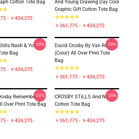
aph Cotton Tote Bag
And Young Drawing Day Cool
Graphic Gift Cotton Tote Bag
75 - ￥434,275
￥361,775 - ￥434,275
-20%
-20%
Stills Nash & Young
David Crosby By Van Roland
Tote Bag
(Color) All Over Print Tote
Bag
75 - ￥434,275
￥361,775 - ￥434,275
-20%
-20%
Crosby Remember My
CROSBY STiLLS And NASH
l Over Print Tote Bag
Cotton Tote Bag
75 - ￥434,275
￥361,775 - ￥434,275