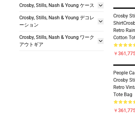
Crosby, Stills, Nash & Young ケース
Crosby Sti
Crosby, Stills, Nash & Young デコレ
ShirtCrosb
ーション
Retro Rai
Crosby, Stills, Nash & Young ワーク
Cotton To
アウトギア
￥361,775
People Ca
Crosby St
Retro Vint
Tote Bag
￥361,775