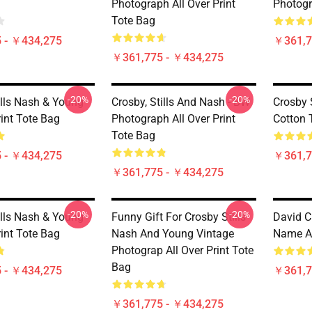
Photograph All Over Print
Photogr
Tote Bag
 - ￥434,275
￥361,7
￥361,775 - ￥434,275
-20%
-20%
ills Nash & Young
Crosby, Stills And Nash - BW
Crosby 
rint Tote Bag
Photograph All Over Print
Cotton 
Tote Bag
 - ￥434,275
￥361,7
￥361,775 - ￥434,275
-20%
-20%
ills Nash & Young
Funny Gift For Crosby Stills
David 
rint Tote Bag
Nash And Young Vintage
Name Al
Photograp All Over Print Tote
Bag
 - ￥434,275
￥361,7
￥361,775 - ￥434,275