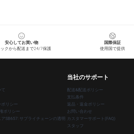
安心してお買い物
国際保証
ックから配送まで24/7保護
使用国で提供
当社のサポート
いて
配送&配送ポリシー
支払条件
ーポリシー
返品・返金ポリシー
著作権ポリシー
お問い合わせ
アSB657: サプライチェーンの透明
カスタマーサポート(FAQ)
スタッフ