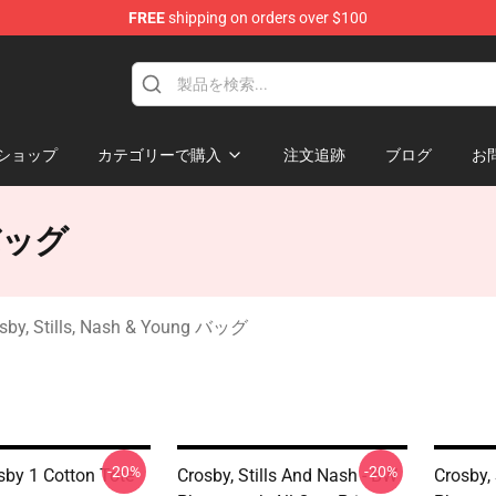
FREE
shipping on orders over $100
tills, Nash & Young Merchandise Shop
ショップ
カテゴリーで購入
注文追跡
ブログ
お
g バッグ
sby, Stills, Nash & Young バッグ
-20%
-20%
sby 1 Cotton Tote
Crosby, Stills And Nash - BW
Crosby,