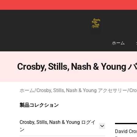
Crosby, Stills, Nash & Young Store - Official Crosby, S
ホーム
Crosby, Stills, Nash & Youn
ホーム
/
Crosby, Stills, Nash & Young アクセサリー
/
Cro
製品コレクション
Crosby, Stills, Nash & Young ログイ
ン
David Cro