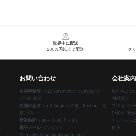
Footer
世界中に配送
200カ国以上に配送
クリ
お問い合わせ
会社案内
本社事務所
: 1022 Yorkmont Dr Cypress, Tx
私たちにつ
77429, 私達
利用規約
私達の倉庫
: No. 1 Xinghuo の道、Bozhou、北
プライバシ
京、CN
DMCA - 
営業時間
: 9:00～18:00(月～金)
カリフォルニ
電子メール
: コンタクト
性法
@crosbystillsnashandyoung.shop