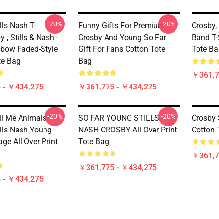
-20%
-20%
lls Nash T-
Funny Gifts For Premium
Crosby, 
y , Stills & Nash -
Crosby And Young So Far
Band T-S
nbow Faded-Style
Gift For Fans Cotton Tote
Tote Ba
te Bag
Bag
￥361,7
 - ￥434,275
￥361,775 - ￥434,275
-20%
-20%
ll Me Animals
SO FAR YOUNG STILLS
Crosby 
ills Nash Young
NASH CROSBY All Over Print
Cotton 
age All Over Print
Tote Bag
￥361,7
￥361,775 - ￥434,275
 - ￥434,275