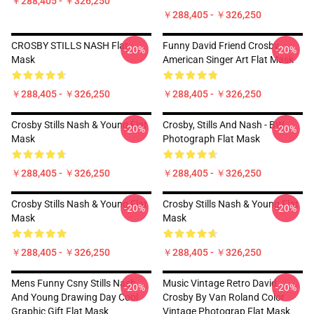
￥288,405 - ￥326,250
￥288,405 - ￥326,250
CROSBY STILLS NASH Flat
Funny David Friend Crosby
-20%
-20%
Mask
American Singer Art Flat Mask
￥288,405 - ￥326,250
￥288,405 - ￥326,250
Crosby Stills Nash & Young Flat
Crosby, Stills And Nash - BW
-20%
-20%
Mask
Photograph Flat Mask
￥288,405 - ￥326,250
￥288,405 - ￥326,250
Crosby Stills Nash & Young Flat
Crosby Stills Nash & Young Flat
-20%
-20%
Mask
Mask
￥288,405 - ￥326,250
￥288,405 - ￥326,250
Mens Funny Csny Stills Nash
Music Vintage Retro David
-20%
-20%
And Young Drawing Day Cool
Crosby By Van Roland Color
Graphic Gift Flat Mask
Vintage Photograp Flat Mask