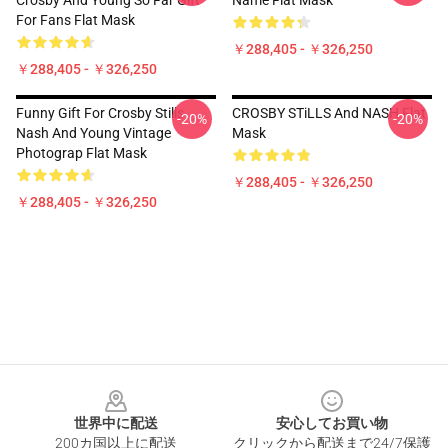
Crosby And Young So Far Gift
Name Flat Mask
For Fans Flat Mask
￥288,405 - ￥326,250
￥288,405 - ￥326,250
Funny Gift For Crosby Stills
CROSBY STiLLS And NASH Flat
-20%
-20%
Nash And Young Vintage
Mask
Photograp Flat Mask
￥288,405 - ￥326,250
￥288,405 - ￥326,250
Footer
世界中に配送
安心してお買い物
200カ国以上に配送
クリックから配送まで24/7保護