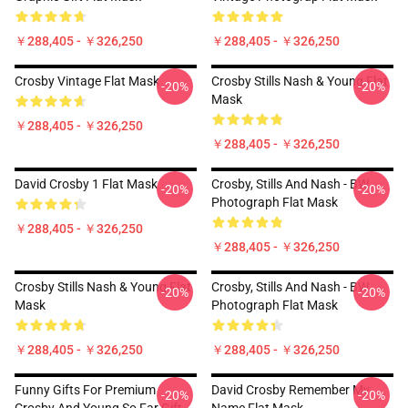
￥288,405 - ￥326,250
￥288,405 - ￥326,250
Crosby Vintage Flat Mask
Crosby Stills Nash & Young Flat
-20%
-20%
Mask
￥288,405 - ￥326,250
￥288,405 - ￥326,250
David Crosby 1 Flat Mask
Crosby, Stills And Nash - BW
-20%
-20%
Photograph Flat Mask
￥288,405 - ￥326,250
￥288,405 - ￥326,250
Crosby Stills Nash & Young Flat
Crosby, Stills And Nash - BW
-20%
-20%
Mask
Photograph Flat Mask
￥288,405 - ￥326,250
￥288,405 - ￥326,250
Funny Gifts For Premium
David Crosby Remember My
-20%
-20%