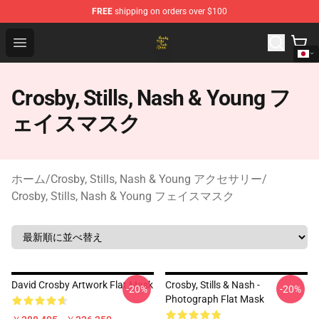
FREE
shipping on orders over $100
Crosby, Stills, Nash & Young Store - Official Crosby, Sti
Open menu
Crosby, Stills, Nash & Young フ
ェイスマスク
ホーム
/
Crosby, Stills, Nash & Young アクセサリー
/
Crosby, Stills, Nash & Young フェイスマスク
David Crosby Artwork Flat Mask
Crosby, Stills & Nash -
-20%
-20%
Photograph Flat Mask