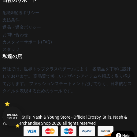
当社のサポート
配送&配送ポリシー
支払条件
返品・返金ポリシー
お問い合わせ
カスタマーサポート(FAQ)
スタッフ
私達の店
弊社では、世界トップクラスのチームにより、各製品を丁寧に設計
しております。 高品質で美しいデザインアイテムを幅広く取り揃え
ております。 ファッションステートメントだけでなく、日常的なス
タイルを表現するためのツールです。
UNLOCK
© Crosby, Stills, Nash & Young Store - Official Crosby, Stills, Nash &
10% OFF
Young Merchandise Shop 2026 all rights reserved
Help