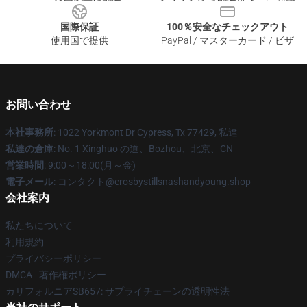
国際保証
100％安全なチェックアウト
使用国で提供
PayPal / マスターカード / ビザ
お問い合わせ
本社事務所
: 1022 Yorkmont Dr Cypress, Tx 77429, 私達
私達の倉庫
: No. 1 Xinghuo の道、Bozhou、北京、CN
営業時間
: 9:00～18:00(月～金)
電子メール
: コンタクト@crosbystillsnashandyoung.shop
会社案内
私たちについて
利用規約
プライバシーポリシー
DMCA - 著作権ポリシー
カリフォルニアSB657: サプライチェーンの透明性法