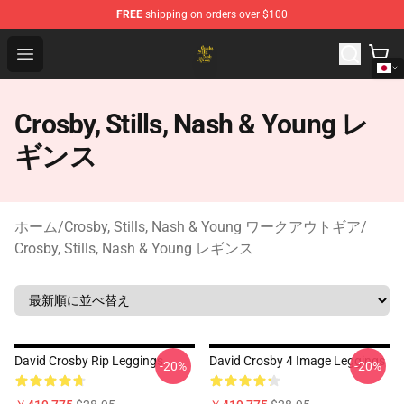
FREE
shipping on orders over $100
Crosby, Stills, Nash & Young Store - Official Crosby, Sti
Open menu
Crosby, Stills, Nash & Young レ
ギンス
ホーム
/
Crosby, Stills, Nash & Young ワークアウトギア
/
Crosby, Stills, Nash & Young レギンス
David Crosby Rip Leggings
David Crosby 4 Image Leggings
-20%
-20%