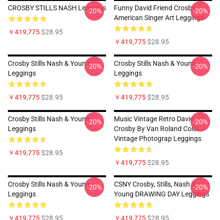
CROSBY STILLS NASH Leggings
Funny David Friend Crosby
-20%
-20%
American Singer Art Leggings
￥419,775
$28.95
￥419,775
$28.95
Crosby Stills Nash & Young
Crosby Stills Nash & Young
-20%
-20%
Leggings
Leggings
￥419,775
$28.95
￥419,775
$28.95
Crosby Stills Nash & Young
Music Vintage Retro David
-20%
-20%
Leggings
Crosby By Van Roland Color
Vintage Photograp Leggings
￥419,775
$28.95
￥419,775
$28.95
Crosby Stills Nash & Young
CSNY Crosby, Stills, Nash &
-20%
-20%
Leggings
Young DRAWING DAY Leggings
￥419,775
$28.95
￥419,775
$28.95