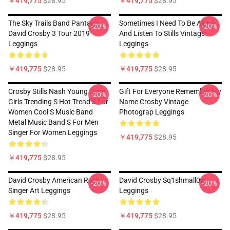
￥419,775
$28.95
￥419,775
$28.95
The Sky Trails Band Pantang
Sometimes I Need To Be Alone
-20%
-20%
David Crosby 3 Tour 2019
And Listen To Stills Vintage
Leggings
Leggings
￥419,775
$28.95
￥419,775
$28.95
Crosby Stills Nash Young Csny
Gift For Everyone Remember My
-20%
-20%
Girls Trending S Hot Trend S For
Name Crosby Vintage
Women Cool S Music Band
Photograp Leggings
Metal Music Band S For Men
Singer For Women Leggings
￥419,775
$28.95
￥419,775
$28.95
David Crosby American Rock
David Crosby Sq1shmall0w
-20%
-20%
Singer Art Leggings
Leggings
￥419,775
$28.95
￥419,775
$28.95