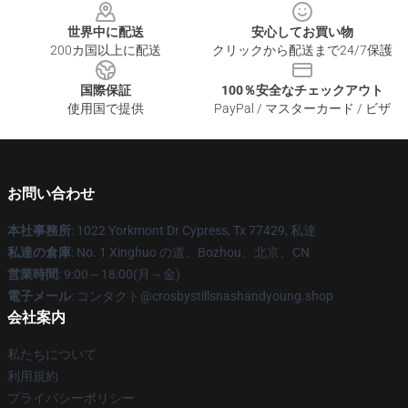
世界中に配送
安心してお買い物
200カ国以上に配送
クリックから配送まで24/7保護
国際保証
100％安全なチェックアウト
使用国で提供
PayPal / マスターカード / ビザ
お問い合わせ
本社事務所
: 1022 Yorkmont Dr Cypress, Tx 77429, 私達
私達の倉庫
: No. 1 Xinghuo の道、Bozhou、北京、CN
営業時間
: 9:00～18:00(月～金)
電子メール
: コンタクト@crosbystillsnashandyoung.shop
会社案内
私たちについて
利用規約
プライバシーポリシー