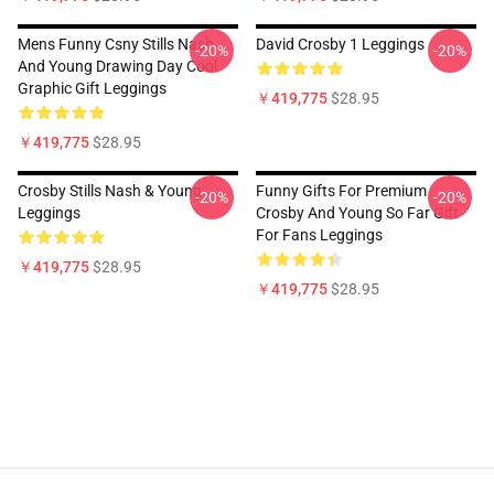
Mens Funny Csny Stills Nash
David Crosby 1 Leggings
-20%
-20%
And Young Drawing Day Cool
Graphic Gift Leggings
￥419,775
$28.95
￥419,775
$28.95
Crosby Stills Nash & Young
Funny Gifts For Premium
-20%
-20%
Leggings
Crosby And Young So Far Gift
For Fans Leggings
￥419,775
$28.95
￥419,775
$28.95
Footer