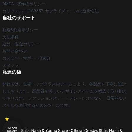
DMCA - 著作権ポリシー
カリフォルニアSB657: サプライチェーンの透明性法
当社のサポート
配送&配送ポリシー
支払条件
返品・返金ポリシー
お問い合わせ
カスタマーサポート(FAQ)
スタッフ
私達の店
弊社では、世界トップクラスのチームにより、各製品を丁寧に設計
しております。 高品質で美しいデザインアイテムを幅広く取り揃え
ております。 ファッションステートメントだけでなく、日常的なス
タイルを表現するためのツールです。
UNLOCK
© Crosby, Stills, Nash & Young Store - Official Crosby, Stills, Nash &
10% OFF