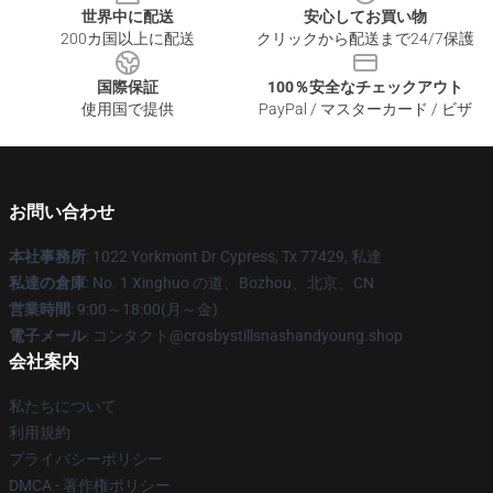
世界中に配送
安心してお買い物
200カ国以上に配送
クリックから配送まで24/7保護
国際保証
100％安全なチェックアウト
使用国で提供
PayPal / マスターカード / ビザ
お問い合わせ
本社事務所
: 1022 Yorkmont Dr Cypress, Tx 77429, 私達
私達の倉庫
: No. 1 Xinghuo の道、Bozhou、北京、CN
営業時間
: 9:00～18:00(月～金)
電子メール
: コンタクト@crosbystillsnashandyoung.shop
会社案内
私たちについて
利用規約
プライバシーポリシー
DMCA - 著作権ポリシー