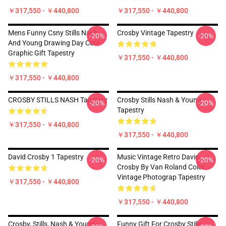
￥317,550 - ￥440,800
￥317,550 - ￥440,800
Mens Funny Csny Stills Nash
Crosby Vintage Tapestry
-20%
-20%
And Young Drawing Day Cool
Graphic Gift Tapestry
￥317,550 - ￥440,800
￥317,550 - ￥440,800
CROSBY STILLS NASH Tapestry
Crosby Stills Nash & Young
-20%
-20%
Tapestry
￥317,550 - ￥440,800
￥317,550 - ￥440,800
David Crosby 1 Tapestry
Music Vintage Retro David
-20%
-20%
Crosby By Van Roland Color
Vintage Photograp Tapestry
￥317,550 - ￥440,800
￥317,550 - ￥440,800
Crosby, Stills, Nash & Young -
Funny Gift For Crosby Stills