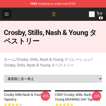
FREE
shipping on orders over $100
Crosby, Stills, Nash & Young Store - Official Crosby, Sti
Open menu
Crosby, Stills, Nash & Young タ
ペストリー
ホーム
/
Crosby, Stills, Nash & Young デコレーション
/
Crosby, Stills, Nash & Young タペストリー
Crosby Stills Nash & Young
CSNY Crosby, Stills, Nash &
-20%
-20%
Tapestry
Young DRAWING DAY Tapestry