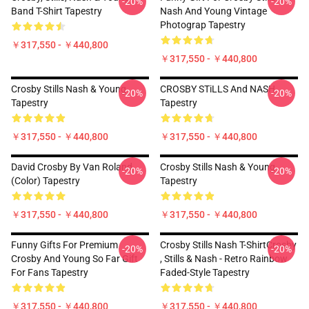
-20%
-20%
Band T-Shirt Tapestry
Nash And Young Vintage
Photograp Tapestry
￥317,550 - ￥440,800
￥317,550 - ￥440,800
Crosby Stills Nash & Young
CROSBY STiLLS And NASH
-20%
-20%
Tapestry
Tapestry
￥317,550 - ￥440,800
￥317,550 - ￥440,800
David Crosby By Van Roland
Crosby Stills Nash & Young
-20%
-20%
(Color) Tapestry
Tapestry
￥317,550 - ￥440,800
￥317,550 - ￥440,800
Funny Gifts For Premium
Crosby Stills Nash T-ShirtCrosby
-20%
-20%
Crosby And Young So Far Gift
, Stills & Nash - Retro Rainbow
For Fans Tapestry
Faded-Style Tapestry
￥317,550 - ￥440,800
￥317,550 - ￥440,800