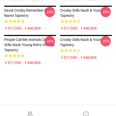
David Crosby Remember My
Crosby Stills Nash & Young
-20%
-20%
Name Tapestry
Tapestry
￥317,550 - ￥440,800
￥317,550 - ￥440,800
People Call Me Animals Crosby
Crosby Stills Nash & Young
-20%
-20%
Stills Nash Young Retro Vintage
Tapestry
Tapestry
￥317,550 - ￥440,800
￥317,550 - ￥440,800
Footer