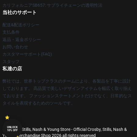
カリフォルニアSB657: サプライチェーンの透明性法
当社のサポート
配送&配送ポリシー
支払条件
返品・返金ポリシー
お問い合わせ
カスタマーサポート(FAQ)
スタッフ
私達の店
弊社では、世界トップクラスのチームにより、各製品を丁寧に設計
しております。 高品質で美しいデザインアイテムを幅広く取り揃え
ております。 ファッションステートメントだけでなく、日常的なス
タイルを表現するためのツールです。
UNLOCK
© Crosby, Stills, Nash & Young Store - Official Crosby, Stills, Nash &
10% OFF
Young Merchandise Shop 2026 all rights reserved