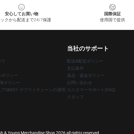
安心してお買い物
国際保証
ックから配送まで24/7保護
使用国で提供
当社のサポート
いて
配送&配送ポリシー
支払条件
ーポリシー
返品・返金ポリシー
著作権ポリシー
お問い合わせ
アSB657: サプライチェーンの透明
カスタマーサポート(FAQ)
スタッフ
 Nash & Young Merchandise Shop 2026 all rights reserved