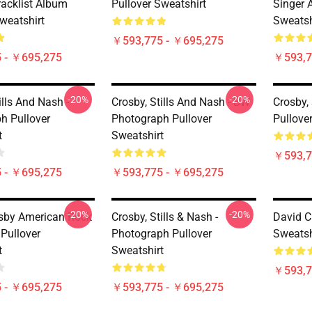
racklist Album
Pullover Sweatshirt
Singer A
weatshirt
Sweatsh
￥593,775 - ￥695,275
 - ￥695,275
￥593,7
-20%
-20%
ills And Nash -
Crosby, Stills And Nash - BW
Crosby,
h Pullover
Photograph Pullover
Pullove
t
Sweatshirt
￥593,7
 - ￥695,275
￥593,775 - ￥695,275
-20%
-20%
sby American Rock
Crosby, Stills & Nash -
David C
 Pullover
Photograph Pullover
Sweatsh
t
Sweatshirt
￥593,7
 - ￥695,275
￥593,775 - ￥695,275