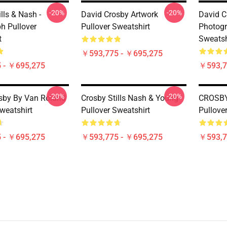
-20%
-20%
ills & Nash -
David Crosby Artwork
David C
h Pullover
Pullover Sweatshirt
Photogr
t
Sweatsh
￥593,775 - ￥695,275
 - ￥695,275
￥593,7
-20%
-20%
sby By Van Roland
Crosby Stills Nash & Young
CROSBY
weatshirt
Pullover Sweatshirt
Pullove
 - ￥695,275
￥593,775 - ￥695,275
￥593,7