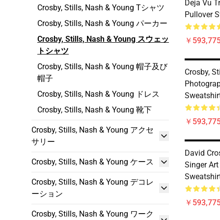
Deja Vu T
Crosby, Stills, Nash & Young Tシャツ
Pullover S
Crosby, Stills, Nash & Young パーカー
Crosby, Stills, Nash & Young スウェッ
￥593,775
トシャツ
Crosby, Stills, Nash & Young 帽子及び
Crosby, St
帽子
Photograp
Crosby, Stills, Nash & Young ドレス
Sweatshir
Crosby, Stills, Nash & Young 靴下
￥593,775
Crosby, Stills, Nash & Young アクセ
サリー
David Cro
Crosby, Stills, Nash & Young ケース
Singer Art
Sweatshir
Crosby, Stills, Nash & Young デコレ
ーション
￥593,775
Crosby, Stills, Nash & Young ワーク