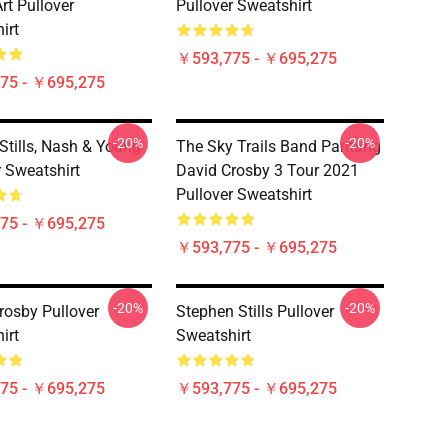
rt Pullover
Pullover Sweatshirt
irt
￥593,775 - ￥695,275
75 - ￥695,275
-20%
-20%
 Stills, Nash & Young
The Sky Trails Band Pantang
r Sweatshirt
David Crosby 3 Tour 2021
Pullover Sweatshirt
75 - ￥695,275
￥593,775 - ￥695,275
-20%
-20%
rosby Pullover
Stephen Stills Pullover
irt
Sweatshirt
75 - ￥695,275
￥593,775 - ￥695,275