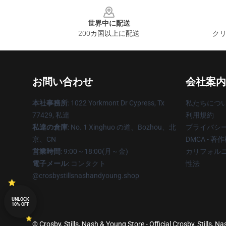
Footer
世界中に配送
200カ国以上に配送
クリ
お問い合わせ
会社案内
本社事務所
: 1022 Yorkmont Dr Cypress, Tx
私たちにつ
77429, 私達
利用規約
私達の倉庫
: No. 1 Xinghuo の道、Bozhou、北
プライバシ
京、CN
DMCA - 
営業時間
: 9:00～18:00(月～金)
カリフォルニ
電子メール
: コンタクト
性法
@crosbystillsnashandyoung.shop
UNLOCK
10% OFF
© Crosby, Stills, Nash & Young Store - Official Crosby, Stills,