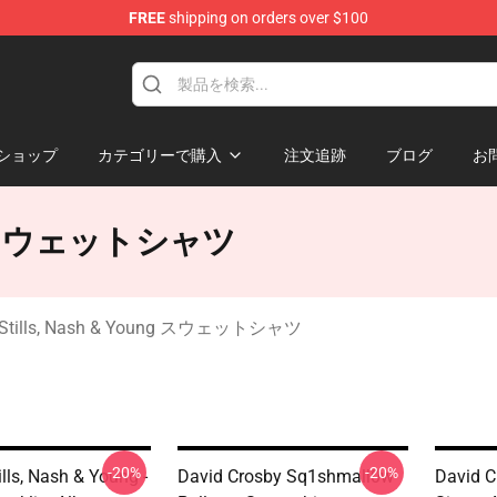
FREE
shipping on orders over $100
tills, Nash & Young Merchandise Shop
ショップ
カテゴリーで購入
注文追跡
ブログ
お
oung スウェットシャツ
, Stills, Nash & Young スウェットシャツ
-20%
-20%
ills, Nash & Young -
David Crosby Sq1shmall0w
David C