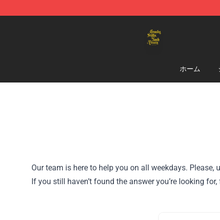
Crosby, Stills, Nash & Young Store - Official Crosby, S
ホーム
Our team is here to help you on all weekdays. Please, u
If you still haven’t found the answer you’re looking f