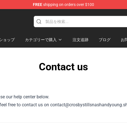
FREE
shipping on orders over $100
tills, Nash & Young Merchandise Shop
ショップ
カテゴリーで購入
注文追跡
ブログ
お
Contact us
se our help center below.
or, feel free to contact us on contact@crosbystillsnashandyoung.