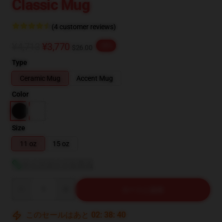
Classic Mug
(4 customer reviews)
¥4,713
¥3,770
-20%
$26.00
Type
Ceramic Mug
Accent Mug
Color
Size
11 oz
15 oz
サイズガイドを見る
Quantity
カートに追加
このセールはあと
02
:
38
:
39