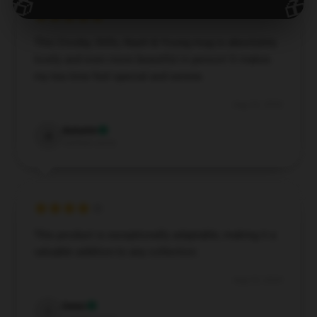
🎁
🎁
This Crosby, Stills, Nash & Young mug is absolutely
lovely and even more beautiful in person! It makes
my tea time feel special and serene.
Aug 26, 2024
Autumn
A
Verified owner
This product is exceptionally adaptable, making it a
valuable addition to any collection.
Aug 25, 2024
Isaac
I