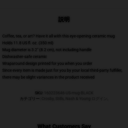
説明
Coffee, tea, or art? Have it all with this eye-opening ceramic mug
Holds 11.8 US fl. oz. (350 ml)
Mug diameter is 3.2" (8.2 cm), not including handle
Dishwasher-safe ceramic
Wraparound design printed for you when you order
Since every item is made just for you by your local third-party fulfiller,
there may be slight variances in the product received
SKU
:
160223646-US-mug-BLACK
カテゴリー
:
Crosby, Stills, Nash & Young ログイン
,
What Customers Say