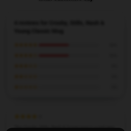
4 reviews for Crosby, Stills, Nash &
Young Classic Mug
★★★★★
50%
★★★★☆
50%
★★★☆☆
0%
★★☆☆☆
0%
★☆☆☆☆
0%
This Crosby, Stills, Nash & Young mug is a real gem