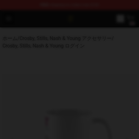
FREE
shipping on orders over $100
Crosby, Stills, Nash & Young Store - Official Crosby, Sti
Open menu
ホーム
/
Crosby, Stills, Nash & Young アクセサリー
/
Crosby, Stills, Nash & Young ログイン