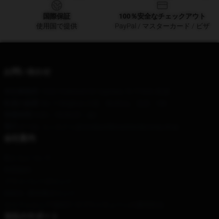
国際保証
100％安全なチェックアウト
使用国で提供
PayPal / マスターカード / ビザ
お問い合わせ
本社事務所
: 1022 Yorkmont Dr Cypress, Tx 77429, 私達
私達の倉庫
: No. 1 Xinghuo の道、Bozhou、北京、CN
営業時間
: 9:00～18:00(月～金)
電子メール
: コンタクト@crosbystillsnashandyoung.shop
会社案内
私たちについて
利用規約
プライバシーポリシー
DMCA - 著作権ポリシー
カリフォルニアSB657: サプライチェーンの透明性法
当社のサポート