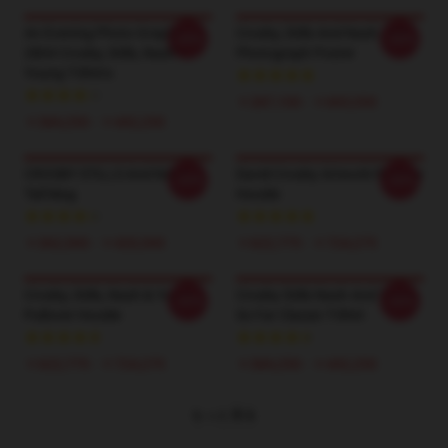
An Evening Photo Graphic LA
Crosby, Stills And Nash - BW
-20%
-20%
2804 Crosby, Stills, Nash &
Photograph Poster
Young T-Shirts
￥287,100 - ￥665,550
￥384,250 - ￥442,250
CROSBY STiLLS And NASH
David Crosby Artwork Pullover
-20%
-20%
Tall Mug
Hoodie
￥362,500 - ￥420,500
￥622,775 - ￥724,275
Crosby, Stills, Nash & Young
Crosby Stills Nash And Young
-20%
-20%
Pullover Hoodie
So Far Classic T-Shirt
￥622,775 - ￥724,275
￥384,250 - ￥442,250
もっと見る