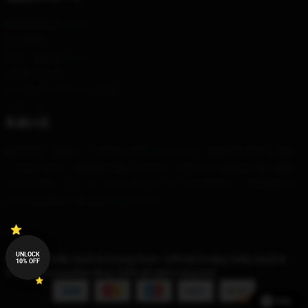
配送&配送ポリシー
支払条件
返品・返金ポリシー
お問い合わせ
カスタマーサポート(FAQ)
スタッフ
私達の店
弊社では、世界トップクラスのチームにより、各製品を丁寧に設計
しております。 高品質で美しいデザインアイテムを幅広く取り揃え
ております。 ファッションステートメントだけでなく、日常的なス
タイルを表現するためのツールです。
UNLOCK
© Crosby, Stills, Nash & Young Store - Official Crosby, Stills, Nash &
10% OFF
Young Merchandise Shop 2026 all rights reserved
Help