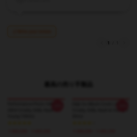
Verified owner
Write your review
1
/
1
最高の売り手製品
Performance Photo Yellow LA
Déjà Vu Album Cover LA 2804
-20%
-20%
2804 Crosby, Stills, Nash &
Crosby, Stills, Nash & Young T-
Young T-Shirts
Shirts
￥384,250 - ￥442,250
￥384,250 - ￥442,250