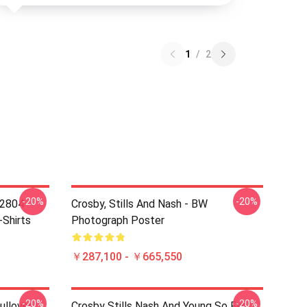
1
/
2
-20%
-20%
 2804
Crosby, Stills And Nash - BW
-Shirts
Photograph Poster
￥287,100 - ￥665,550
-20%
-20%
ullover
Crosby Stills Nash And Young So Far