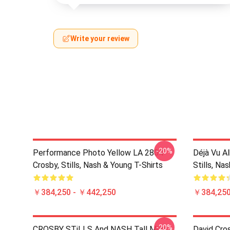
Write your review
-20%
Performance Photo Yellow LA 2804
Déjà Vu A
Crosby, Stills, Nash & Young T-Shirts
Stills, Na
￥384,250 - ￥442,250
￥384,250
-20%
CROSBY STiLLS And NASH Tall Mug
David Cro