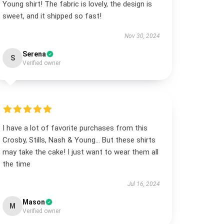
Young shirt! The fabric is lovely, the design is
sweet, and it shipped so fast!
Nov 30, 2024
Serena
S
Verified owner
I have a lot of favorite purchases from this
Crosby, Stills, Nash & Young... But these shirts
may take the cake! I just want to wear them all
the time
Jul 16, 2024
Mason
M
Verified owner