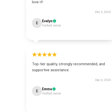
love it!
Dec 3, 2024
Evelyn
E
Verified owner
Top-tier quality, strongly recommended, and
supportive assistance.
Sep 4, 2024
Emma
E
Verified owner