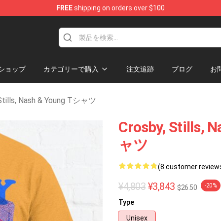
FREE
shipping on orders over $100
tills, Nash & Young Merchandise Shop
ショップ
カテゴリーで購入
注文追跡
ブログ
お
 Stills, Nash & Young Tシャツ
Crosby, Still
ャツ
(8 customer review
¥4,803
¥3,843
-20%
$26.50
Type
Unisex