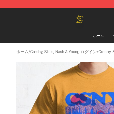
Crosby, Stills, Nash & Young Store - Official Crosby, S
ホーム
ホーム
/
Crosby, Stills, Nash & Young ログイン
/
Crosby,