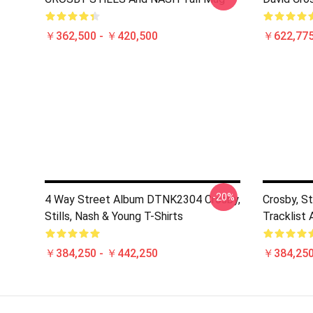
￥362,500 - ￥420,500
￥622,775
-20%
4 Way Street Album DTNK2304 Crosby,
Crosby, St
Stills, Nash & Young T-Shirts
Tracklist 
￥384,250 - ￥442,250
￥384,250
Footer