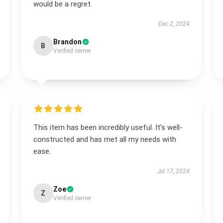
would be a regret.
Dec 2, 2024
Brandon
B
Verified owner
This item has been incredibly useful. It’s well-
constructed and has met all my needs with
ease.
Jul 17, 2024
Zoe
Z
Verified owner