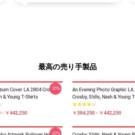
最高の売り手製品
-20%
lbum Cover LA 2804 Crosby,
An Evening Photo Graphic LA
sh & Young T-Shirts
Crosby, Stills, Nash & Young T
 - ￥442,250
￥384,250 - ￥442,250
-20%
sby Artwork Pullover Hoodie
Crosby, Stills, Nash & Young P