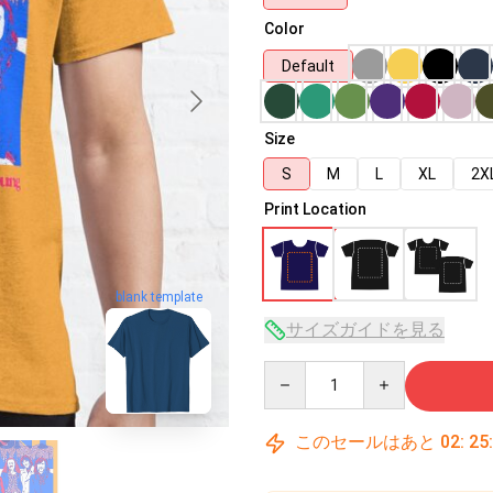
Color
Default
Size
S
M
L
XL
2X
Print Location
blank template
サイズガイドを見る
Quantity
このセールはあと
02
:
25