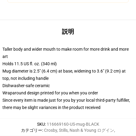
説明
Taller body and wider mouth to make room for more drink and more
art
Holds 11.5 US fl. oz. (340 ml)
Mug diameter is 2.5" (6.4 cm) at base, widening to 3.6" (9.2 cm) at
top, not including handle
Dishwasher-safe ceramic
Wraparound design printed for you when you order
Since every item is made just for you by your local third-party fulfiller,
there may be slight variances in the product received
SKU
:
116669160-US-mug-BLACK
カテゴリー
:
Crosby, Stills, Nash & Young ログイン
,