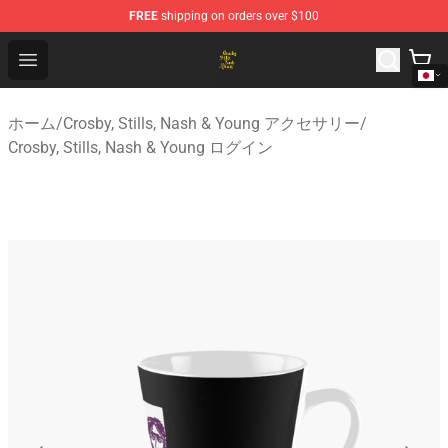
FREE
shipping on orders over $100
Crosby, Stills, Nash & Young Store - Official Crosby, Sti
Open menu
ホーム
/
Crosby, Stills, Nash & Young アクセサリー
/
Crosby, Stills, Nash & Young ログイン