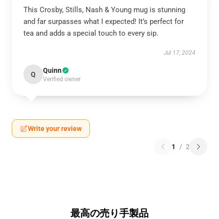
This Crosby, Stills, Nash & Young mug is stunning
and far surpasses what I expected! It’s perfect for
tea and adds a special touch to every sip.
Jul 17, 2024
Quinn
Q
Verified owner
Write your review
1
/
2
最高の売り手製品