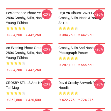
Performance Photo Yellow LA
Déjà Vu Album Cover LA 2804
-20%
-20%
2804 Crosby, Stills, Nash &
Crosby, Stills, Nash & Young T-
Young T-Shirts
Shirts
￥384,250 - ￥442,250
￥384,250 - ￥442,250
An Evening Photo Graphic LA
Crosby, Stills And Nash - BW
-20%
-20%
2804 Crosby, Stills, Nash &
Photograph Poster
Young T-Shirts
￥287,100 - ￥665,550
￥384,250 - ￥442,250
CROSBY STiLLS And NASH
David Crosby Artwork Pullover
-20%
-20%
Tall Mug
Hoodie
￥362,500 - ￥420,500
￥622,775 - ￥724,275