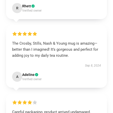
Rhett
R
Verified owner
The Crosby, Stills, Nash & Young mug is amazing—
better than I imagined! It’s gorgeous and perfect for
adding joy to my daily tea routine.
Sep 8, 2024
Adeline
A
Verified owner
Careful packaging, product arrived undamaged.