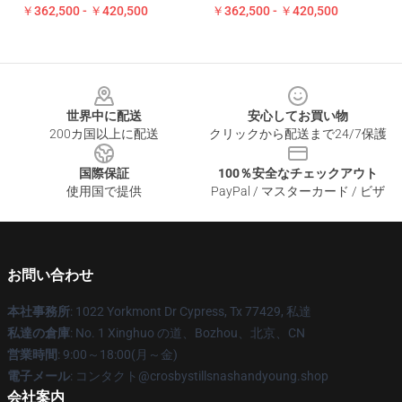
￥362,500 - ￥420,500
￥362,500 - ￥420,500
Footer
世界中に配送
安心してお買い物
200カ国以上に配送
クリックから配送まで24/7保護
国際保証
100％安全なチェックアウト
使用国で提供
PayPal / マスターカード / ビザ
お問い合わせ
本社事務所
: 1022 Yorkmont Dr Cypress, Tx 77429, 私達
私達の倉庫
: No. 1 Xinghuo の道、Bozhou、北京、CN
営業時間
: 9:00～18:00(月～金)
電子メール
: コンタクト@crosbystillsnashandyoung.shop
会社案内