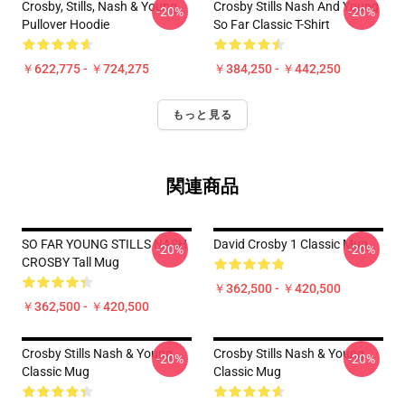
Crosby, Stills, Nash & Young
Crosby Stills Nash And Young
-20%
-20%
Pullover Hoodie
So Far Classic T-Shirt
￥622,775 - ￥724,275
￥384,250 - ￥442,250
もっと見る
関連商品
SO FAR YOUNG STILLS NASH
David Crosby 1 Classic Mug
-20%
-20%
CROSBY Tall Mug
￥362,500 - ￥420,500
￥362,500 - ￥420,500
Crosby Stills Nash & Young
Crosby Stills Nash & Young
-20%
-20%
Classic Mug
Classic Mug