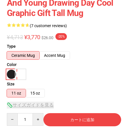
And Young Drawing Day Cool
Graphic Gift Tall Mug
(7 customer reviews)
¥4,713
¥3,770
-20%
$26.00
Type
Ceramic Mug
Accent Mug
Color
Size
11 oz
15 oz
サイズガイドを見る
Quantity
カートに追加