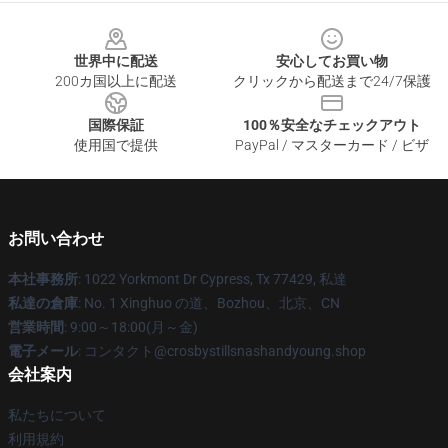
Footer
世界中に配送
安心してお買い物
200カ国以上に配送
クリックから配送まで24/7保護
国際保証
100％安全なチェックアウト
使用国で提供
PayPal / マスターカード / ビザ
お問い合わせ
本社事務所
: 1022 Yorkmont Dr Cypress, Tx 77429, 私達
私達の倉庫
: No. 1 Xinghuo の道、Bozhou、北京、CN
営業時間
: 9:00～18:00(月～金)
電子メール
: コンタクト@crosbystillsnashandyoung.shop
会社案内
私たちについて
利用規約