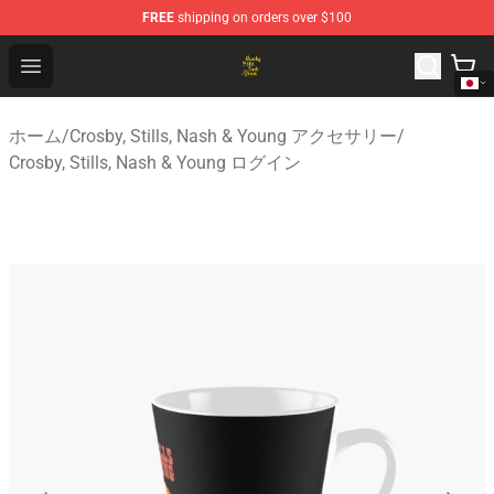
FREE
shipping on orders over $100
Crosby, Stills, Nash & Young Store - Official Crosby, Sti
Open menu
ホーム
/
Crosby, Stills, Nash & Young アクセサリー
/
Crosby, Stills, Nash & Young ログイン