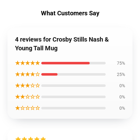
What Customers Say
4 reviews for Crosby Stills Nash &
Young Tall Mug
★★★★★
75%
★★★★☆
25%
★★★☆☆
0%
★★☆☆☆
0%
★☆☆☆☆
0%