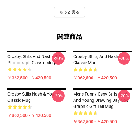
もっと見る
関連商品
Crosby, Stills And Nash - BW
Crosby, Stills, And Nash
-20%
-20%
Photograph Classic Mug
Classic Mug
￥362,500 - ￥420,500
￥362,500 - ￥420,500
Crosby Stills Nash & Young
Mens Funny Csny Stills Nash
-20%
-20%
Classic Mug
And Young Drawing Day Cool
Graphic Gift Tall Mug
￥362,500 - ￥420,500
￥362,500 - ￥420,500