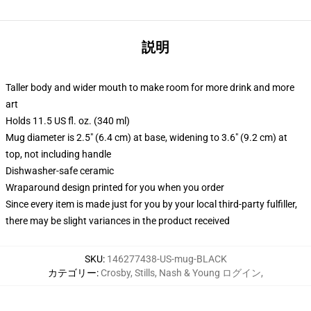
説明
Taller body and wider mouth to make room for more drink and more
art
Holds 11.5 US fl. oz. (340 ml)
Mug diameter is 2.5" (6.4 cm) at base, widening to 3.6" (9.2 cm) at
top, not including handle
Dishwasher-safe ceramic
Wraparound design printed for you when you order
Since every item is made just for you by your local third-party fulfiller,
there may be slight variances in the product received
SKU
:
146277438-US-mug-BLACK
カテゴリー
:
Crosby, Stills, Nash & Young ログイン
,