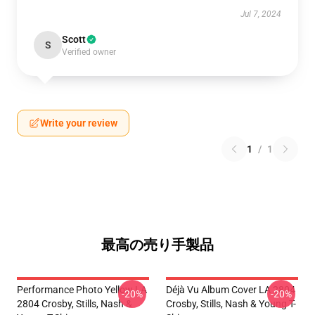
Jul 7, 2024
Scott
S
Verified owner
Write your review
1
/
1
最高の売り手製品
Performance Photo Yellow LA
Déjà Vu Album Cover LA 2804
-20%
-20%
2804 Crosby, Stills, Nash &
Crosby, Stills, Nash & Young T-