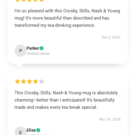
I’m so pleased with this Crosby, Stills, Nash & Young
mug! It’s more beautiful than described and has
transformed my tea-drinking experience.
Dec 2, 2024
Parker
P
Verified owner
This Crosby, Stills, Nash & Young mug is absolutely
charming—better than I anticipated! It’s beautifully
made and makes every tea break special.
Nov 30, 2024
Elise
E