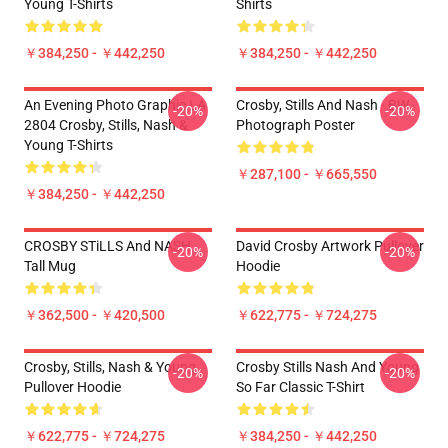
Young T-Shirts
Shirts
￥384,250 - ￥442,250
￥384,250 - ￥442,250
An Evening Photo Graphic LA
Crosby, Stills And Nash - BW
-20%
-20%
2804 Crosby, Stills, Nash &
Photograph Poster
Young T-Shirts
￥287,100 - ￥665,550
￥384,250 - ￥442,250
CROSBY STiLLS And NASH
David Crosby Artwork Pullover
-20%
-20%
Tall Mug
Hoodie
￥362,500 - ￥420,500
￥622,775 - ￥724,275
Crosby, Stills, Nash & Young
Crosby Stills Nash And Young
-20%
-20%
Pullover Hoodie
So Far Classic T-Shirt
￥622,775 - ￥724,275
￥384,250 - ￥442,250