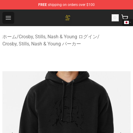
FREE
shipping on orders over $100
Crosby, Stills, Nash & Young Store - Official Crosby, Sti
Open menu
ホーム
/
Crosby, Stills, Nash & Young ログイン
/
Crosby, Stills, Nash & Young パーカー