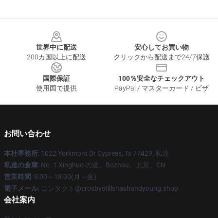
Footer
世界中に配送
安心してお買い物
200カ国以上に配送
クリックから配送まで24/7保護
国際保証
100％安全なチェックアウト
使用国で提供
PayPal / マスターカード / ビザ
お問い合わせ
本社事務所
: 1022 Yorkmont Dr Cypress, Tx 77429, 私達
私達の倉庫
: No. 1 Xinghuo の道、Bozhou、北京、CN
営業時間
: 9:00～18:00(月～金)
電子メール
: コンタクト@crosbystillsnashandyoung.shop
会社案内