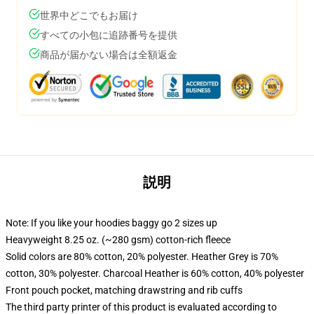
世界中どこでもお届け
すべての小包に追跡番号を提供
商品が届かない場合は全額返金
説明
Note: If you like your hoodies baggy go 2 sizes up
Heavyweight 8.25 oz. (~280 gsm) cotton-rich fleece
Solid colors are 80% cotton, 20% polyester. Heather Grey is 70%
cotton, 30% polyester. Charcoal Heather is 60% cotton, 40% polyester
Front pouch pocket, matching drawstring and rib cuffs
The third party printer of this product is evaluated according to