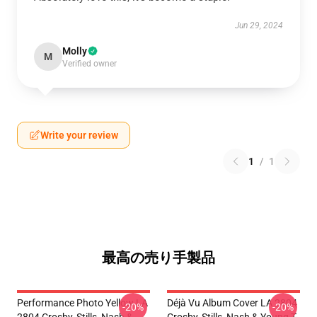
Jun 29, 2024
Molly
M
Verified owner
Write your review
1
/
1
最高の売り手製品
Performance Photo Yellow LA
Déjà Vu Album Cover LA 2804
-20%
-20%