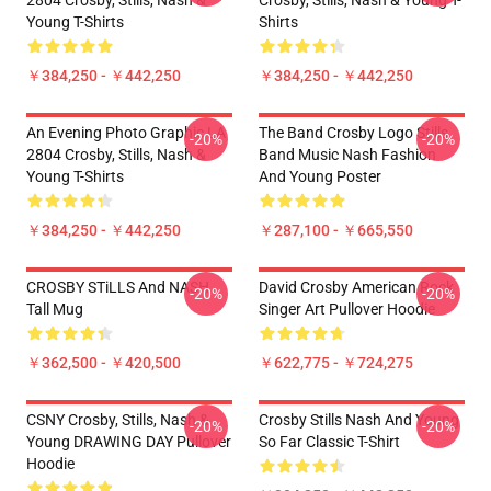
2804 Crosby, Stills, Nash &
Crosby, Stills, Nash & Young T-
Young T-Shirts
Shirts
￥384,250 - ￥442,250
￥384,250 - ￥442,250
An Evening Photo Graphic LA
The Band Crosby Logo Stills
-20%
-20%
2804 Crosby, Stills, Nash &
Band Music Nash Fashion
Young T-Shirts
And Young Poster
￥384,250 - ￥442,250
￥287,100 - ￥665,550
CROSBY STiLLS And NASH
David Crosby American Rock
-20%
-20%
Tall Mug
Singer Art Pullover Hoodie
￥362,500 - ￥420,500
￥622,775 - ￥724,275
CSNY Crosby, Stills, Nash &
Crosby Stills Nash And Young
-20%
-20%
Young DRAWING DAY Pullover
So Far Classic T-Shirt
Hoodie