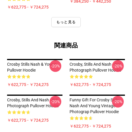
￥384,250 - ￥442,250
￥622,775 - ￥724,275
もっと見る
関連商品
Crosby Stills Nash & Young
Crosby, Stills And Nash - BW
-20%
-20%
Pullover Hoodie
Photograph Pullover Hoodie
￥622,775 - ￥724,275
￥622,775 - ￥724,275
Crosby, Stills And Nash - BW
Funny Gift For Crosby Stills
-20%
-20%
Photograph Pullover Hoodie
Nash And Young Vintage
Photograp Pullover Hoodie
￥622,775 - ￥724,275
￥622,775 - ￥724,275