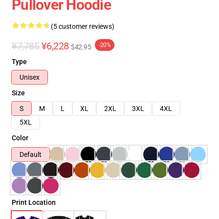
Pullover Hoodie
(5 customer reviews)
¥7,785
¥6,228
-20%
$42.95
Type
Unisex
Size
S
M
L
XL
2XL
3XL
4XL
5XL
Color
Default
Print Location