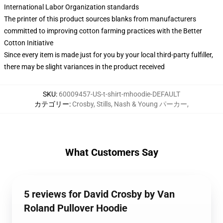
International Labor Organization standards
The printer of this product sources blanks from manufacturers
committed to improving cotton farming practices with the Better
Cotton Initiative
Since every item is made just for you by your local third-party fulfiller,
there may be slight variances in the product received
SKU
:
60009457-US-t-shirt-mhoodie-DEFAULT
カテゴリー
:
Crosby, Stills, Nash & Young パーカー
,
What Customers Say
5 reviews for David Crosby by Van
Roland Pullover Hoodie