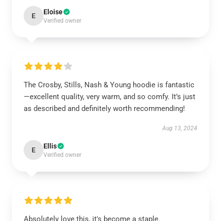
Eloise
E
Verified owner
The Crosby, Stills, Nash & Young hoodie is fantastic
—excellent quality, very warm, and so comfy. It’s just
as described and definitely worth recommending!
Aug 13, 2024
Ellis
E
Verified owner
Absolutely love this, it's become a staple.