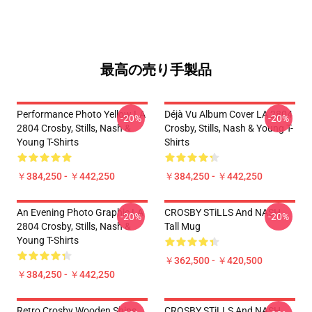
最高の売り手製品
Performance Photo Yellow LA
Déjà Vu Album Cover LA 2804
-20%
-20%
2804 Crosby, Stills, Nash &
Crosby, Stills, Nash & Young T-
Young T-Shirts
Shirts
￥384,250 - ￥442,250
￥384,250 - ￥442,250
An Evening Photo Graphic LA
CROSBY STiLLS And NASH
-20%
-20%
2804 Crosby, Stills, Nash &
Tall Mug
Young T-Shirts
￥362,500 - ￥420,500
￥384,250 - ￥442,250
Retro Crosby Wooden Ships
CROSBY STiLLS And NASH