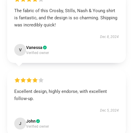
The fabric of this Crosby, Stills, Nash & Young shirt
is fantastic, and the design is so charming. Shipping
was incredibly quick!
Dec 8, 2024
Vanessa
V
Verified owner
Excellent design, highly endorse, with excellent
follow-up.
Dec 5, 2024
John
J
Verified owner