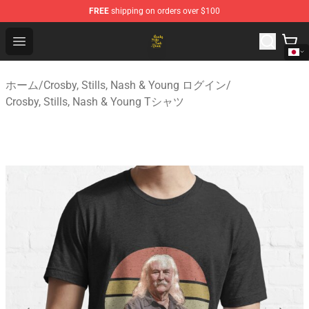
FREE
shipping on orders over $100
Crosby, Stills, Nash & Young Store - Official Crosby, Sti
Open menu
ホーム
/
Crosby, Stills, Nash & Young ログイン
/
Crosby, Stills, Nash & Young Tシャツ