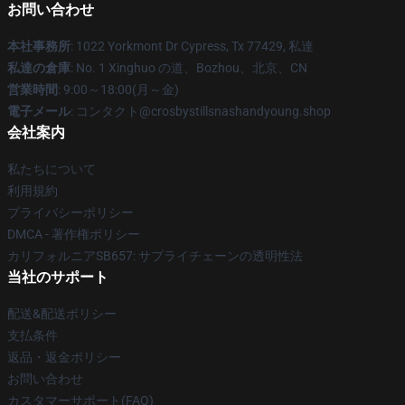
お問い合わせ
本社事務所
: 1022 Yorkmont Dr Cypress, Tx 77429, 私達
私達の倉庫
: No. 1 Xinghuo の道、Bozhou、北京、CN
営業時間
: 9:00～18:00(月～金)
電子メール
: コンタクト@crosbystillsnashandyoung.shop
会社案内
私たちについて
利用規約
プライバシーポリシー
DMCA - 著作権ポリシー
カリフォルニアSB657: サプライチェーンの透明性法
当社のサポート
配送&配送ポリシー
支払条件
返品・返金ポリシー
お問い合わせ
カスタマーサポート(FAQ)