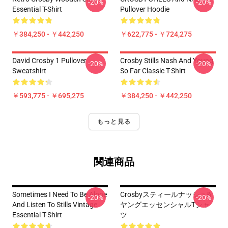
-20%
-20%
Essential T-Shirt
Pullover Hoodie
￥384,250 - ￥442,250
￥622,775 - ￥724,275
David Crosby 1 Pullover
Crosby Stills Nash And Young
-20%
-20%
Sweatshirt
So Far Classic T-Shirt
￥593,775 - ￥695,275
￥384,250 - ￥442,250
もっと見る
関連商品
Sometimes I Need To Be Alone
Crosbyスティールナッシュ&
-20%
-20%
And Listen To Stills Vintage
ヤングエッセンシャルTシャ
Essential T-Shirt
ツ