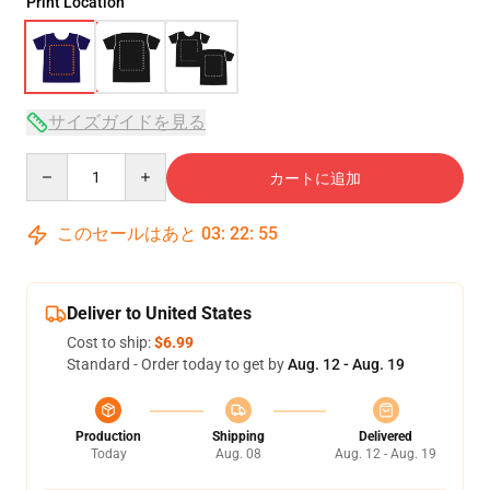
Print Location
サイズガイドを見る
Quantity
カートに追加
このセールはあと
03
:
22
:
54
Deliver to United States
Cost to ship:
$6.99
Standard - Order today to get by
Aug. 12 - Aug. 19
Production
Shipping
Delivered
Today
Aug. 08
Aug. 12 - Aug. 19