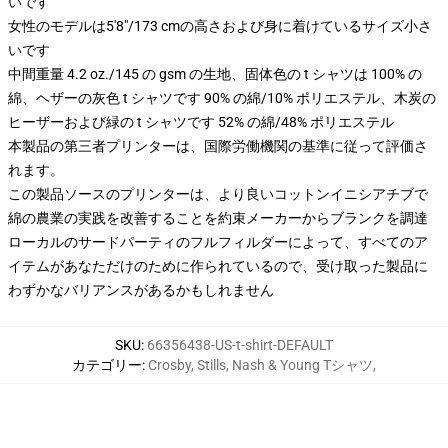
いです
女性のモデルは5'8"/173 cmの高さおよび身に着けているサイズ小さ
いです
中間重量 4.2 oz./145 の gsm の生地、固体色の t シャツは 100% の
綿、ヘザーの灰色 t シャツです 90% の綿/10% ポリエステル、木炭の
ヒーザーおよび緑の t シャツです 52% の綿/48% ポリエステル
本製品の第三者プリンターは、国際労働機関の基準に従って評価さ
れます。
この製品ソースのプリンターは、より良いコットンイニシアチブで
綿の農業の実践を改善することを約束メーカーからブランクを調達
ローカルのサードパーティのフルフィルダーによって、すべてのア
イテムがあなただけのために作られているので、受け取った製品に
わずかなバリアンスがあるかもしれません
SKU
:
66356438-US-t-shirt-DEFAULT
カテゴリー
:
Crosby, Stills, Nash & Young Tシャツ
,