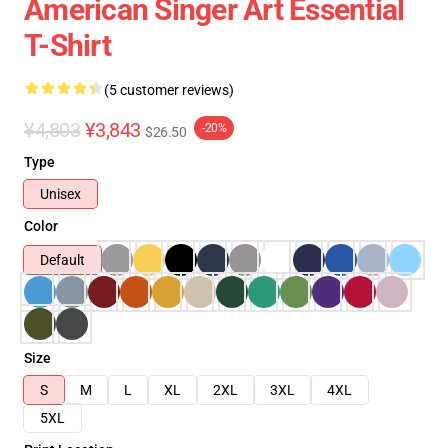
American Singer Art Essential
T-Shirt
(5 customer reviews)
¥4,803
¥3,843
-20%
$26.50
Type
Unisex
Color
Default
Size
S
M
L
XL
2XL
3XL
4XL
5XL