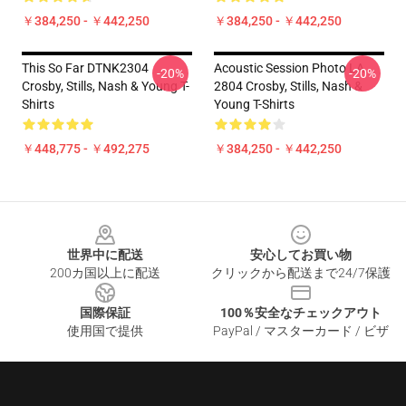
￥384,250 - ￥442,250
￥384,250 - ￥442,250
This So Far DTNK2304
Acoustic Session Photo LA
-20%
-20%
Crosby, Stills, Nash & Young T-
2804 Crosby, Stills, Nash &
Shirts
Young T-Shirts
￥448,775 - ￥492,275
￥384,250 - ￥442,250
Footer
世界中に配送
安心してお買い物
200カ国以上に配送
クリックから配送まで24/7保護
国際保証
100％安全なチェックアウト
使用国で提供
PayPal / マスターカード / ビザ